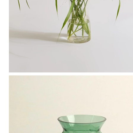
1
/
4
공작초
퍼플
/
S
담기
30
%
11,900
원
16,900
원
에포크 그린 빈티지 화병
그린
/
M
담기
21,000
원
백당나무
화이트
/
L
재입고 알림
20
%
11,900
원
14,900
원
일시품
절