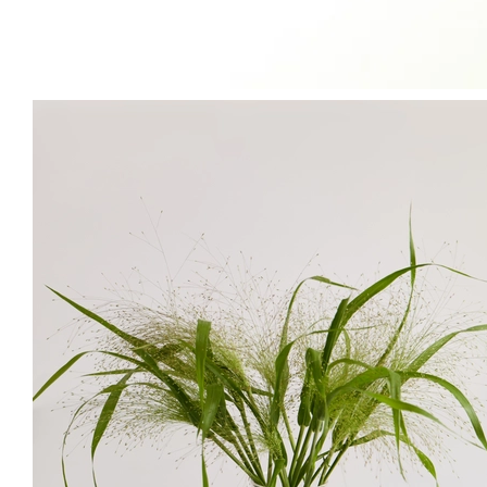
숨 쉬듯 피어나는

보라의 균형