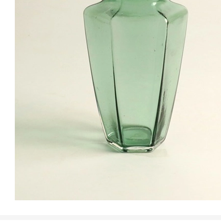
이대로 주문하기
MD's PICK
함께 연출하면 좋은 초여름 꽃
포장 DIY 세트
5,900
원
말굽 유리
스탠다드 카네이션
플라워 럭키박스
23
%
16,9
18,900
원
18,900
원