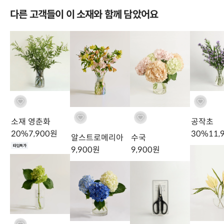
다른 고객들이 이 소재와 함께 담았어요
Care
이렇게 관리해요
소재 영춘화
공작초
나무 소재류는
물올림이 잘 되도록 끝 단면에 직각으로 칼집을 1~2번
20
%
7,900
원
30
%
11,
알스트로메리아
수국
넣어주면 물에 닿는 단면적이 넓어집니다.
만약 나뭇가지가 많이 두껍
타임특가
9,900
원
9,900
원
고 딱딱하다면 절단면을 망치로 두드려 짓이기는 '줄기 두드리기'를 해
도 좋습니다.