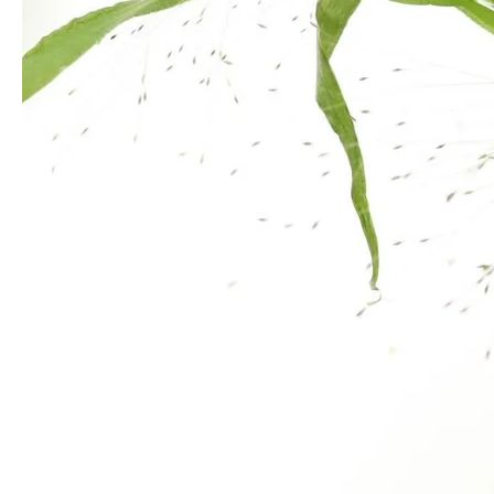
꽃과 열매가 같이 피어나는 백당나무
꽃이 진 후 열매가 맺힌
(5월초~5월말경)
열매수국
(6월 초중순이후 ~)
Arrangement
이렇게 연출해요
단독 화병에 꽂기만 해도 정적인 멋이 살아나며, 가지 끝 풍성한 꽃이
공간에 자연의 결을 더해줍니다.
스타일링 1
스타일링 2