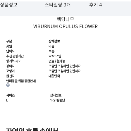
상품정보
스타일링 3개
후기 4
백당나무
VIBURNUM OPULUS FLOWER
구분
상세정보
꽃말
마음
난이도
보통
추천 관상기간
약 5~7일
향기/드라이
없음 / 불가능
강아지
조금만 조심하면 안전해요
고양이
조금만 조심하면 안전해요
원산지
대한민국
반려동물 위험 등급안내
사이즈
상세정보
L
1-2대/반단