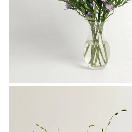
은은 수수 한 느낌. 원하는 이쁨이에요.
송*영(준서💖엄마)
님의 실제 후기입니다.