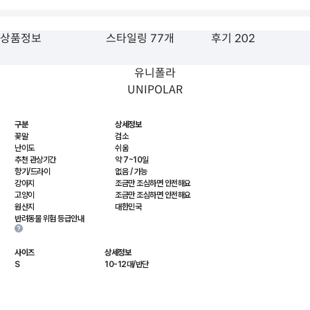
상품정보
스타일링 77개
후기 202
유니폴라
UNIPOLAR
구분
상세정보
꽃말
검소
난이도
쉬움
추천 관상기간
약 7~10일
향기/드라이
없음 / 가능
강아지
조금만 조심하면 안전해요
고양이
조금만 조심하면 안전해요
원산지
대한민국
반려동물 위험 등급안내
사이즈
상세정보
S
10-12대/반단