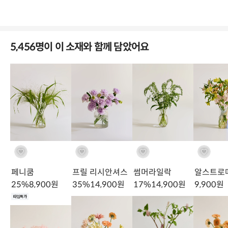
5,456명이 이 소재와 함께 담았어요
페니쿰
프릴 리시안셔스
썸머라일락
알스트로
25
%
8,900
원
35
%
14,900
원
17
%
14,900
원
9,900
원
타임특가