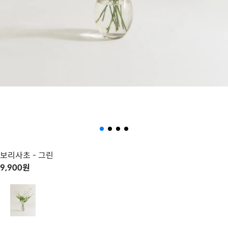
보리사초
- 그린
9,900
원