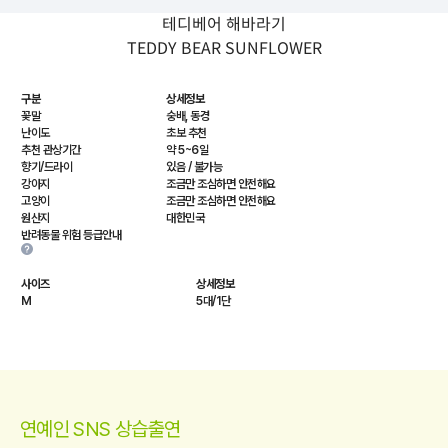
테디베어 해바라기
TEDDY BEAR SUNFLOWER
구분
상세정보
꽃말
숭배, 동경
난이도
초보 추천
추천 관상기간
약 5~6일
향기/드라이
있음 / 불가능
강아지
조금만 조심하면 안전해요
고양이
조금만 조심하면 안전해요
원산지
대한민국
반려동물 위험 등급안내
사이즈
상세정보
M
5대/1단
연예인 SNS 상습출연