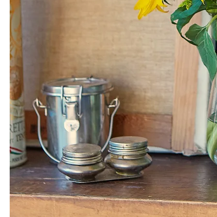
해바라기 하나로 우중충한 날씨가 맑아지는 기분이에요 오늘도 싱싱하게
배달와서 오자마자 다듬어서 화병에 꽂았어요
나*솜
님의 실제 후기입니다.