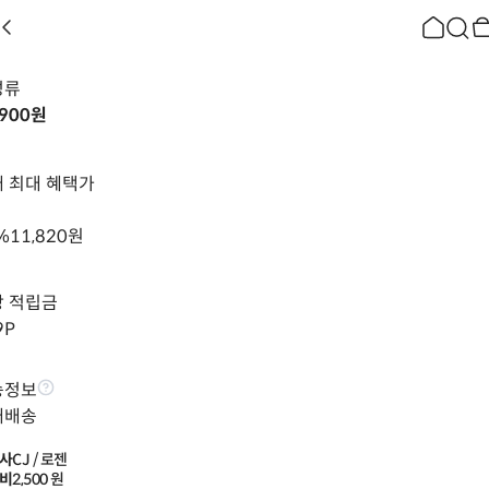
성류
,900
원
 최대 혜택가
%
11,820
원
상 적립금
9
P
송정보
배배송
사
CJ / 로젠
비
2,500
 원