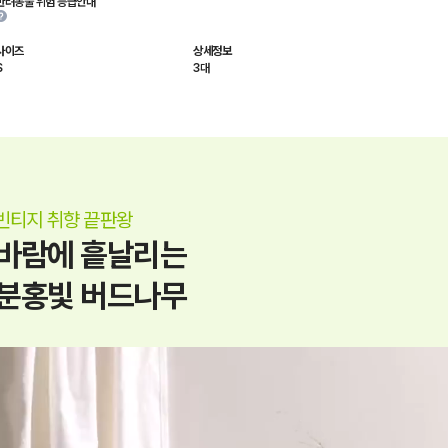
반려동물 위험 등급안내
사이즈
상세정보
S
3대
빈티지 취향 끝판왕
바람에 흩날리는
분홍빛 버드나무