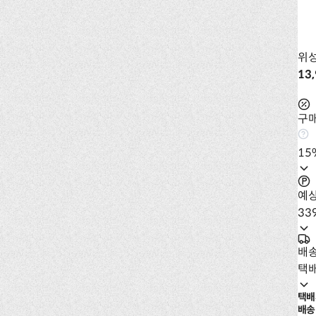
위
13
구매
15
예
33
배
택
택배
배송