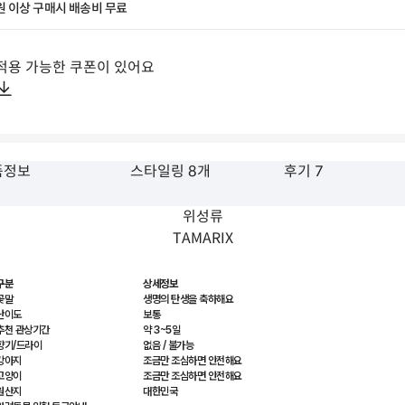
원 이상 구매시 배송비 무료
적용 가능한 쿠폰이 있어요
품정보
스타일링 8개
후기 7
위성류
TAMARIX
구분
상세정보
꽃말
생명의 탄생을 축하해요
난이도
보통
추천 관상기간
약 3~5일
향기/드라이
없음 / 불가능
강아지
조금만 조심하면 안전해요
고양이
조금만 조심하면 안전해요
원산지
대한민국