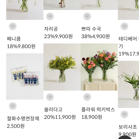
자리공
쁘띠 수국
23
%
9,900
원
38
%
4,900
원
페니쿰
테디베어
18
%
9,800
원
기
다양한 종류의 해바라기를 한번에 감상할 수 있었어서 좋았어요!
19
%
17,
이*은
님의 실제 후기입니다.
쏠리다고
플라워 럭키박스
20
%
11,900
원
18,900
원
절화수명연장제
2,500
원
보리사초
9,900
원