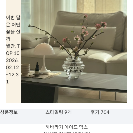
이번 달
은 어떤
꽃을 살
까
월간, T
OP 10
2026.
02.12
~
12.3
1
상품정보
스타일링 9개
후기 704
해바라기 에이드 믹스