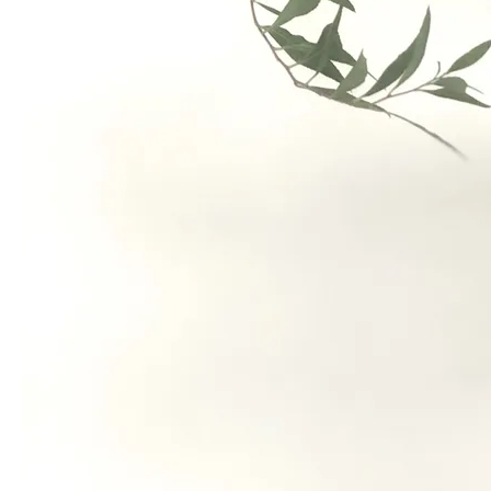
일시품절
일시품절
알스트로메리아
프릴 리시안셔스
9,900
원
35
%
14,900
원
테디베어 해바라기
썸머라일
19
%
17,900
원
17
%
14,9
손질 가이드
Conditioning