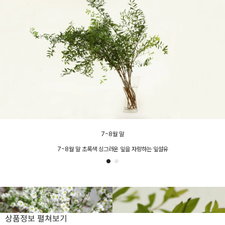
7~8월 말
7~8월 말 초록색 싱그러운 잎을 자랑하는 잎설유
상품정보
펼쳐보기