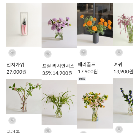
새벽배송 상품은
CJ대한통운을 통해 서울 및 수도권 일부 지역
에 한
해 배송됩니다. 주문 시 지정하신 수령 예정일의 0시~7시 사이에 도
수분 공급을 도와줘요
착하며, 배송 지연 시 사고 접수를 통해 도움드리고 있습니다.
수분 공급을 도와주는 다양한 방법을 소개해요.
새벽 시간대 배송 특성상 배송 기사님의 호출 없이 배송됩니다. 공동
현관 비밀번호 등 정확한 출입 방법을 주문 시 꼭 기재해 주세요.
만약 출입이 어려운 경우 공동현관 앞 혹은 택배함, 경비실 등에 위탁
메리골드
여뀌
전지가위
프릴 리시안셔스
될 수 있으며, 이로 인한 분실은 사후 처리가 어려운 점 양해 부탁드립
17,900
원
13,900
27,000
원
35
%
14,900
원
니다.
신상품
-
CJ대한통운, (새벽배송)
: 오전 7시 이전 도착
교환 반품 환불 안내
Refund Policy
배송 완료된 상품에서
품질 문제
가 발견되는 경우
(꽃대 꺾이거나 부
자리공