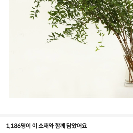
플라워101
배송 안내
Delivery Policy
꽃을 보다 예쁘게, 더 오래 볼 수 있도록
택배배송
모든 상품은 CJ대한통운, 로젠택배, 등을 통해 발송되며 평균 1-2일
이내 배송 완료됩니다.
수령 예정일에 맞춰 전일(혹은 당일) 출고되며, 97% 높은 확률로 예
정일에 도착하나 일반적인 택배사 배송 특성상 택배사 사정에 따라 1-
2일 가량 소요될 수 있습니다.
중요한 일정에 맞춰 꼭 수령하셔야할 생화라면 1~2일 가량 여유있게
주문
해주시길 권장드립니다.
배송 시간은 택배사마다 상이할 수 있으니, 아래 내용 참고 부탁드립니
다.
-
CJ대한통운, 로젠택배
: 오전 9시~오후 8시 사이 도착
1,186명이 이 소재와 함께 담았어요
새벽배송