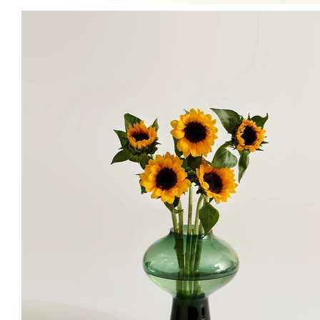
[STEP
01
]
물에 닿는 줄기 부분은 잎을 깨끗이 정리해 줍니다.
가지가 자연환경과 날씨에 의해 일부분이 잘라지거나
상처가 있을 수 있으나 이는 자연스러운 현상이며 꽃의
품질과는 관계가 없습니다. 이런부분은 물올림 이전에
미리 잘라내고 사용하여도 좋습니다.
나무 소재류는 물올림이 잘 되도록 끝 단면에 직각으로
칼집을 1~2번 넣어주면 물에 닿는 단면적이 넓어집니
다. 만약 나뭇가지가 많이 두껍고 딱딱하다면 절단면을
망치로 두드려 짓이기는 '줄기 두드리기'를 해도 좋습니
다.