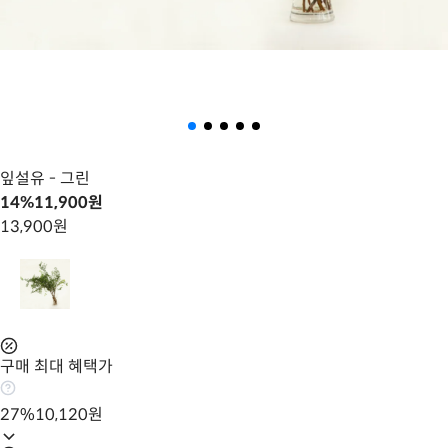
잎설유
- 그린
14
%
11,900
원
13,900
원
구매 최대 혜택가
27
%
10,120
원