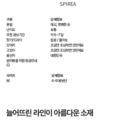
SPIREA
구분
상세정보
꽃말
애교, 명쾌한 승
난이도
보통
추천 관상기간
약 5~7일
향기/드라이
없음 / 불가능
강아지
조금만 조심하면 안전해요
고양이
조금만 조심하면 안전해요
원산지
대한민국
반려동물 위험 등급안내
사이즈
상세정보
M
4-5대/반단
늘어뜨린 라인이 아름다운 소재