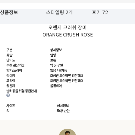
상품정보
스타일링 2개
후기 72
오렌지 크러쉬 장미
ORANGE CRUSH ROSE
구분
상세정보
꽃말
열망
난이도
보통
추천 관상기간
약 5~7일
향기/드라이
없음 / 불가능
강아지
조금만 조심하면 안전해요
고양이
조금만 조심하면 안전해요
원산지
콜롬비아
반려동물 위험 등급안내
사이즈
상세정보
S
5대/ 반단