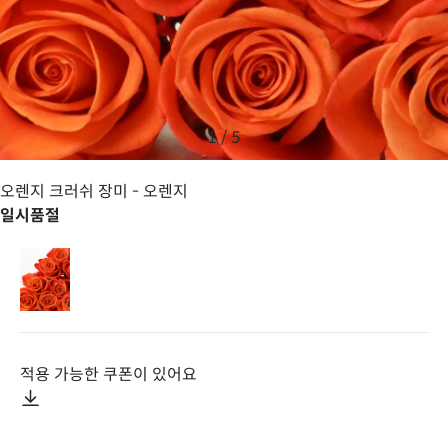
1
/
5
오렌지 크러쉬 장미
- 오렌지
일시품절
적용 가능한 쿠폰이 있어요