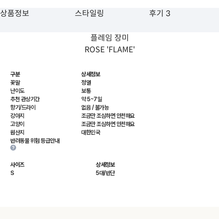
상품정보
스타일링
후기 3
플레임 장미
ROSE 'FLAME'
구분
상세정보
꽃말
정열
난이도
보통
추천 관상기간
약 5~7일
향기/드라이
없음 / 불가능
강아지
조금만 조심하면 안전해요
고양이
조금만 조심하면 안전해요
원산지
대한민국
반려동물 위험 등급안내
사이즈
상세정보
S
5대/반단