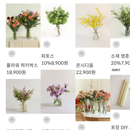
플레임 장미 반단 (5대) 볼륨감
Arrangement
이렇게 연출해주세요
피토스
소재 영춘
10
%
8,900
원
20
%
7,9
플라워 럭키박스
온시디움
타임특가
화려하지만 자연스럽게,
18,900
원
22,900
원
그린 컬러의 유색 유리화기 또는 부드러
운 곡선을 가진 화병에 다양한 여름 제철 꽃과 함께 한가득 담아보세
요. 플레임 장미만의 화려한 매력이 고즈넉하게 자리잡습니다.
포장 DIY