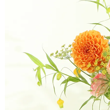
비포선셋 장미 1단 (10대) 볼륨
Stem Type
스탠다드 vs 스프레이 장미
줄기 1대에 맺힌 꽃송이의 수와 꽃송이 크기가 달라요
스탠다드 장미