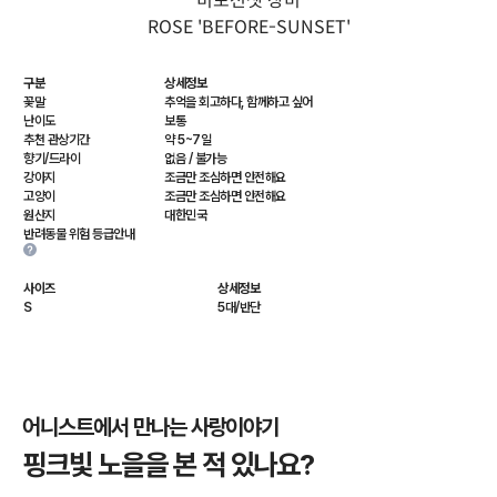
비포선셋 장미
ROSE 'BEFORE-SUNSET'
구분
상세정보
꽃말
추억을 회고하다, 함께하고 싶어
난이도
보통
추천 관상기간
약 5~7일
향기/드라이
없음 / 불가능
강아지
조금만 조심하면 안전해요
고양이
조금만 조심하면 안전해요
원산지
대한민국
반려동물 위험 등급안내
사이즈
상세정보
S
5대/반단
어니스트에서 만나는 사랑이야기
핑크빛 노을을 본 적 있나요?