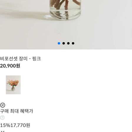
비포선셋 장미
- 핑크
20,900
원
구매 최대 혜택가
15
%
17,770
원