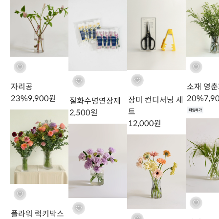
Step1. 잎사귀 제거하기
가시 제거기 사이로 줄기를 넣어 위에서 아래 방향으로 훑어 내려줍니다
TIP
모든 장미가 가시가 있는건 아니지만 대부분의 장미가 짜릿한 가시를 지니고 있죠. 그래도 장갑과
가
자리공
소재 영춘
시제거기만 있다면 한결 수월 해져요.
장미 애호가라면 가시제거기는 가장 먼저 구입해야할 도구중
23
%
9,900
원
20
%
7,9
장미 컨디셔닝 세
절화수명연장제
하나입니다.
트
타임특가
2,500
원
12,000
원
플라워 럭키박스