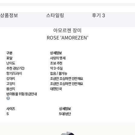
상품정보
스타일링
후기 3
아모르젠 장미
ROSE 'AMOREZEN'
구분
상세정보
꽃말
사랑의 맹세
난이도
초보 추천
추천 관상기간
약 3~5일
향기/드라이
없음 / 불가능
강아지
조금만 조심하면 안전해요
고양이
조금만 조심하면 안전해요
원산지
대한민국
반려동물 위험 등급안내
사이즈
상세정보
S
5대/반단