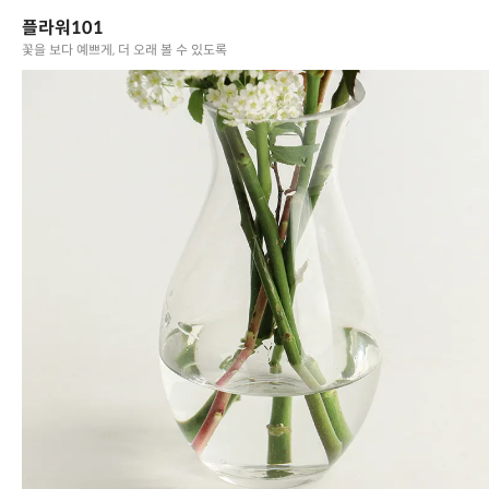
플라워101
배송 안내
Delivery Policy
꽃을 보다 예쁘게, 더 오래 볼 수 있도록
택배배송
모든 상품은 CJ대한통운, 로젠택배, 등을 통해 발송되며 평균 1-2일
이내 배송 완료됩니다.
수령 예정일에 맞춰 전일(혹은 당일) 출고되며, 97% 높은 확률로 예
정일에 도착하나 일반적인 택배사 배송 특성상 택배사 사정에 따라 1-
2일 가량 소요될 수 있습니다.
중요한 일정에 맞춰 꼭 수령하셔야할 생화라면 1~2일 가량 여유있게
주문
해주시길 권장드립니다.
배송 시간은 택배사마다 상이할 수 있으니, 아래 내용 참고 부탁드립니
다.
-
CJ대한통운, 로젠택배
: 오전 9시~오후 8시 사이 도착