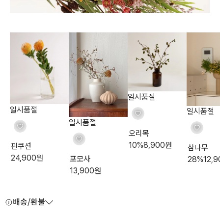
일시품절
일시품절
일시품절
일시품절
오리목
10
%
8,900
원
핀쿠션
삼나무
24,900
원
포모사
28
%
12,9
13,900
원
배송/환불