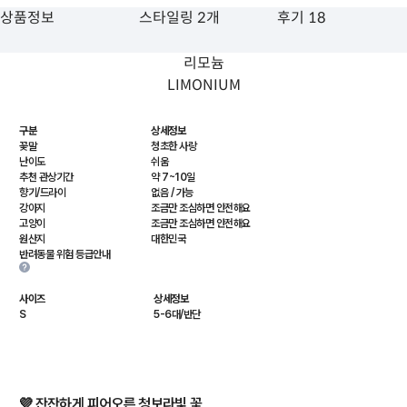
상품정보
스타일링 2개
후기 18
리모늄
LIMONIUM
구분
상세정보
꽃말
청초한 사랑
난이도
쉬움
추천 관상기간
약 7~10일
향기/드라이
없음 / 가능
강아지
조금만 조심하면 안전해요
고양이
조금만 조심하면 안전해요
원산지
대한민국
반려동물 위험 등급안내
사이즈
상세정보
S
5-6대/반단
💜 잔잔하게 피어오른 청보라빛 꽃