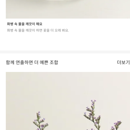
새벽배송
새벽배송 상품은
CJ대한통운을 통해 서울 및 수도권 일부 지역
에 한
해 배송됩니다. 주문 시 지정하신 수령 예정일의 0시~7시 사이에 도
화병 속 물을 깨끗이 해요
착하며, 배송 지연 시 사고 접수를 통해 도움드리고 있습니다.
화병 속 물을 깨끗이 하면 꽃을 더 오래 봐요.
새벽 시간대 배송 특성상 배송 기사님의 호출 없이 배송됩니다. 공동
현관 비밀번호 등 정확한 출입 방법을 주문 시 꼭 기재해 주세요.
함께 연출하면 더 예쁜 조합
더보기
만약 출입이 어려운 경우 공동현관 앞 혹은 택배함, 경비실 등에 위탁
될 수 있으며, 이로 인한 분실은 사후 처리가 어려운 점 양해 부탁드립
니다.
-
CJ대한통운, (새벽배송)
: 오전 7시 이전 도착
교환 반품 환불 안내
Refund Policy