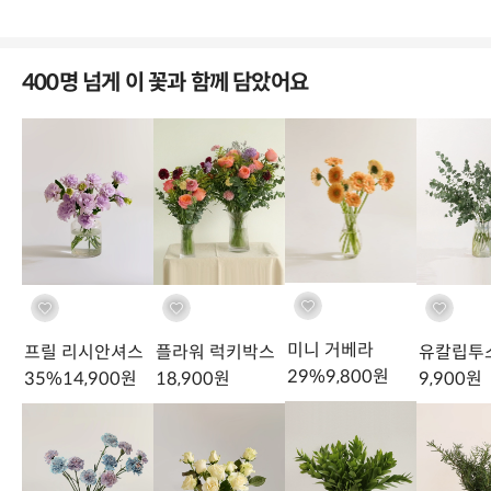
400명 넘게 이 꽃과 함께 담았어요
미니 거베라
프릴 리시안셔스
플라워 럭키박스
유칼립투
29
%
9,800
원
35
%
14,900
원
18,900
원
9,900
원