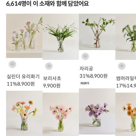
6,614명이 이 소재와 함께 담았어요
페니쿰은 귀여운데 단독으로해놔도 예뻐요
김*연
님의 실제 후기입니다.
자리공
31
%
8,900
원
실린더 유리화기
보리사초
썸머라일
11
%
8,900
원
타임특가
9,900
원
17
%
14,