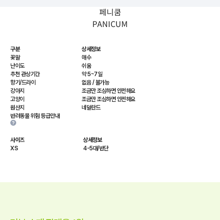
페니쿰
PANICUM
구분
상세정보
꽃말
애수
난이도
쉬움
추천 관상기간
약 5~7일
향기/드라이
없음 / 불가능
강아지
조금만 조심하면 안전해요
고양이
조금만 조심하면 안전해요
원산지
네덜란드
반려동물 위험 등급안내
사이즈
상세정보
XS
4-5대/반단