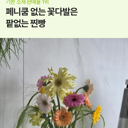
기본 소재 판매율 1위
페니쿰 없는 꽃다발은
팥없는 찐빵