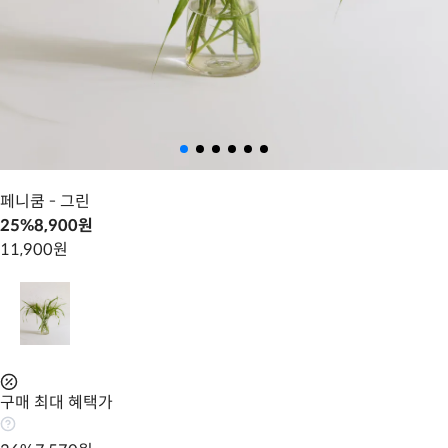
페니쿰
- 그린
25
%
8,900
원
11,900
원
구매 최대 혜택가