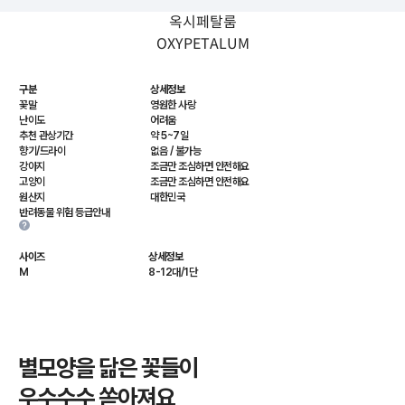
옥시페탈룸
OXYPETALUM
구분
상세정보
꽃말
영원한 사랑
난이도
어려움
추천 관상기간
약 5~7일
향기/드라이
없음 / 불가능
강아지
조금만 조심하면 안전해요
고양이
조금만 조심하면 안전해요
원산지
대한민국
반려동물 위험 등급안내
사이즈
상세정보
M
8-12대/1단
별모양을 닮은 꽃들이
우수수수 쏟아져요