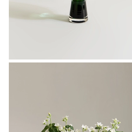
쏠리다고
공작초
옥시페탈륨
아게라덤
20
%
11,900
원
30
%
11,900
원
8
%
22,900
원
8,900
원
관리시 주의사항