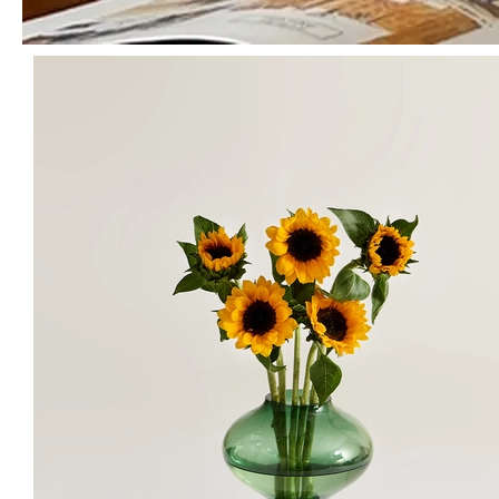
1
/
6
바커부쉬
초록
/
M
담기
7
%
24,900
원
26,900
원
샤프란스마일 장미
머스타드
/
S
재입고 알림
19,900
원
일시품
이대로 주문하기
절
MD's PICK
함께 구매하면 좋은 상품