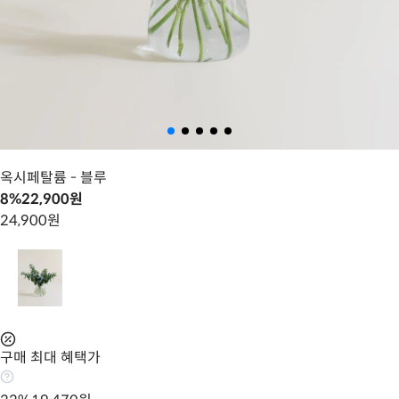
옥시페탈륨
- 블루
8
%
22,900
원
24,900
원
구매 최대 혜택가