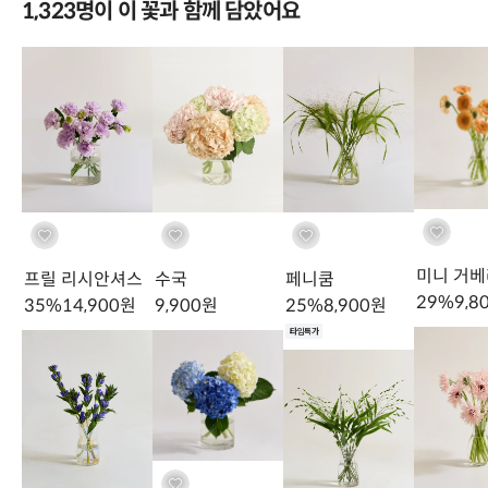
1,323명이 이 꽃과 함께 담았어요
미니 거베
프릴 리시안셔스
수국
페니쿰
29
%
9,8
35
%
14,900
원
9,900
원
25
%
8,900
원
열탕처리 영상
타임특가
02 열탕처리
는 진액이 나오지 않도록 도와줘 꽃을 조금 더 오래 볼
수 있게 만드는 과정이며 생략도 가능하지만 최소한의 컨디셔닝(잎사
귀 제거, 줄기 자르기)를 진행해주세요. 또한, 줄기에서 나오는 진액은
물의 부패속도를 촉진시키기에 반드시 물을 1-2일에 1번씩 교체해주