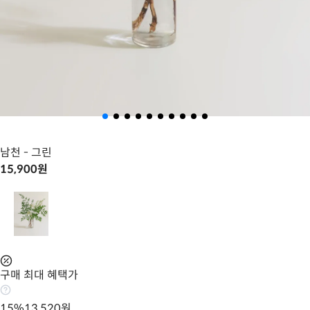
남천
- 그린
15,900
원
구매 최대 혜택가
15
%
13,520
원