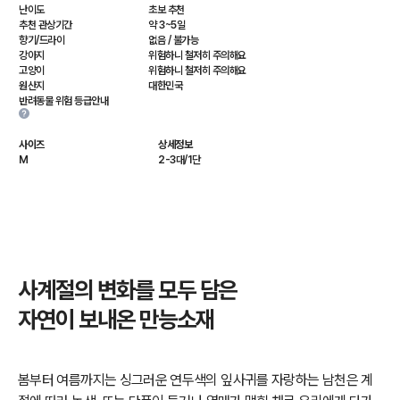
난이도
초보 추천
추천 관상기간
약 3~5일
향기/드라이
없음 / 불가능
강아지
위험하니 철저히 주의해요
고양이
위험하니 철저히 주의해요
원산지
대한민국
반려동물 위험 등급안내
사이즈
상세정보
M
2-3대/1단
사계절의 변화를 모두 담은
자연이 보내온 만능소재
봄부터 여름까지는 싱그러운 연두색의 잎사귀를 자랑하는 남천은 계