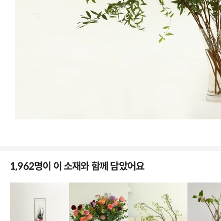
1
/
3
라임라이트 나무수국
라임
/
S
담기
11,900
원
남천
그린
/
M
담기
15,900
원
수국
블루프리미엄
/
XS
재입고 알림
1,962명이 이 소재와 함께 담았어요
9,900
원
일시품
수국
절
연핑크
/
XS
재입고 알림
9,900
원
일시품