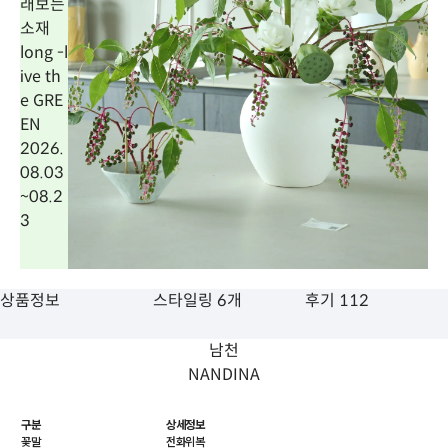
래보는
소재
long -l
ive th
e GRE
EN
2026.
08.03
~
08.2
3
상품정보
스타일링 6개
후기 112
남천
NANDINA
구분
상세정보
꽃말
전화위복