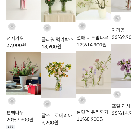
절
이대로 주문하기
남천은 쭉 뻗은 기장과 곁가지의 수형이 아름다워,
유리화기에 툭 걸쳐놓으면 드라마틱한 공간연출 효과를 볼 수 있습니
자리공
다.
23
%
9,9
열매 너도밤나무
전지가위
플라워 럭키박스
17
%
14,900
원
27,000
원
18,900
원
프릴 리
실린더 유리화기
편백나무
35
%
14,
알스트로메리아
11
%
8,900
원
20
%
7,900
원
9,900
원
신상품