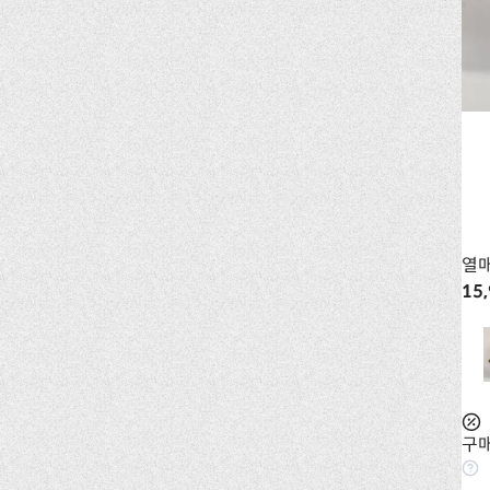
열
15
구매