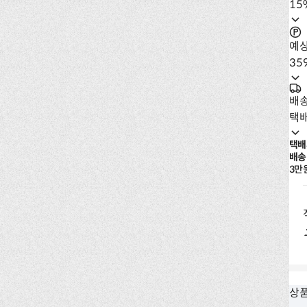
15
예
35
배
택
택배
배송
3만
상