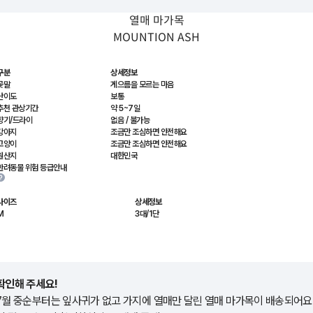
열매 마가목
MOUNTION ASH
구분
상세정보
꽃말
게으름을 모르는 마음
난이도
보통
추천 관상기간
약 5~7일
향기/드라이
없음 / 불가능
강아지
조금만 조심하면 안전해요
고양이
조금만 조심하면 안전해요
원산지
대한민국
반려동물 위험 등급안내
사이즈
상세정보
M
3대/1단
확인해 주세요!
7월 중순부터는 잎사귀가 없고 가지에 열매만 달린 열매 마가목이 배송되어요