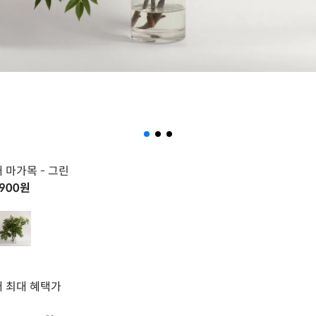
매 마가목
- 그린
,900
원
 최대 혜택가