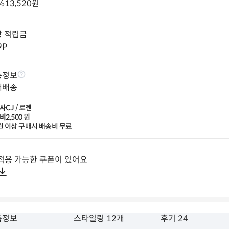
%
13,520
원
상 적립금
9
P
송정보
배배송
사
CJ / 로젠
비
2,500
 원
원 이상 구매시 배송비 무료
적용 가능한 쿠폰이 있어요
품정보
스타일링 12개
후기 24