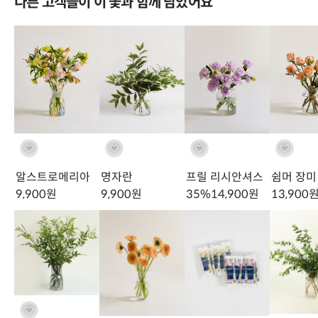
다른 고객들이 이 꽃과 함께 담았어요
모멘텀 장미 10대 1단의 부피
스탠다드 VS 스프레이
줄기 1대에 맺힌 꽃송이의
알스트로메리아
명자란
프릴 리시안셔스
쉼머 장미
수와 크기가 달라요
9,900
원
9,900
원
35
%
14,900
원
13,900
스탠다드 장미
중심 줄기 1대에 꽃 1송이
가 달려있는 장
미입니다. 화형이 크기 때문에 메인 꽃으