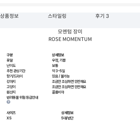
상품정보
스타일링
후기 3
모멘텀 장미
ROSE MOMENTUM
구분
상세정보
꽃말
우정, 기쁨
난이도
보통
추천 관상기간
약 3~5일
향기/드라이
있음 / 불가능
강아지
조금만 조심하면 안전해요
고양이
조금만 조심하면 안전해요
원산지
콜롬비아
반려동물 위험 등급안내
사이즈
상세정보
XS
5대/반단