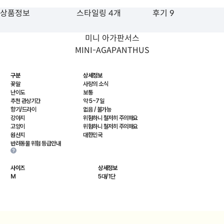
상품정보
스타일링 4개
후기 9
미니 아가판서스
MINI-AGAPANTHUS
구분
상세정보
꽃말
사랑의 소식
난이도
보통
추천 관상기간
약 5~7일
향기/드라이
없음 / 불가능
강아지
위험하니 철저히 주의해요
고양이
위험하니 철저히 주의해요
원산지
대한민국
반려동물 위험 등급안내
사이즈
상세정보
M
5대/1단