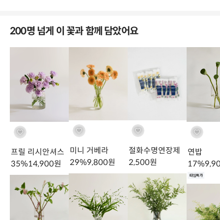
200명 넘게 이 꽃과 함께 담았어요
미니 거베라
절화수명연장제
프릴 리시안셔스
연밥
29
%
9,800
원
2,500
원
35
%
14,900
원
17
%
9,9
타임특가