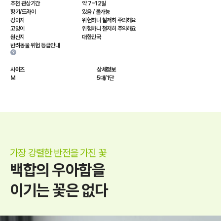
추천 관상기간
약 7~12일
향기/드라이
있음 / 불가능
강아지
위험하니 철저히 주의해요
고양이
위험하니 철저히 주의해요
원산지
대한민국
반려동물 위험 등급안내
사이즈
상세정보
M
5대/1단
가장 강렬한 반전을 가진 꽃
백합의 우아함을
이기는 꽃은 없다