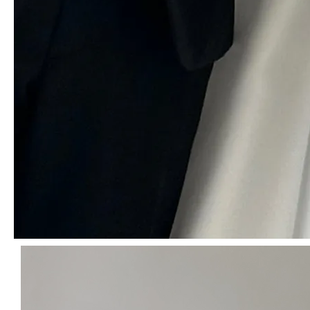
이번엔 스튜디오 촬영부케만들었어요!!! 조합을 참 잘 짠것같음 ㅎㅎㅎ
백합이 하나만 펴서왔는데 하나는 다음날 되니 반쯤 피고 꽃가루때문에
수술을 다 제거해야해서 오히려 이정도가 적당한듯. 그리너리하게 예뻤
어요. 작가님도 부케 준비 잘해왔다고 칭찬해주심. >_<
방*재
님의 실제 후기입니다.