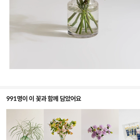
돌잔치전날 받았는데 잔칫날 싱싱하게 쓸수있었어요. 꽃봉오리랑 활짝핀
꽃이랑 적절히 섞여있어 좋았어요. 백합향기 너무좋아요.
정*
님의 실제 후기입니다.
991명이 이 꽃과 함께 담았어요