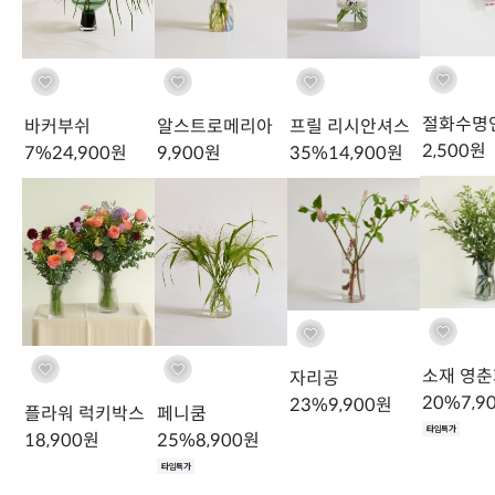
절화수명
바커부쉬
알스트로메리아
프릴 리시안셔스
2,500
원
7
%
24,900
원
9,900
원
35
%
14,900
원
소재 영춘
자리공
20
%
7,9
23
%
9,900
원
플라워 럭키박스
페니쿰
타임특가
18,900
원
25
%
8,900
원
타임특가