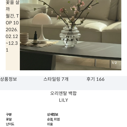
꽃을 살
까
월간, T
OP 10
2026.
02.12
~
12.3
1
1
/
2
상품정보
스타일링 7개
후기 166
오리엔탈 백합
LILY
구분
상세정보
꽃말
순결, 위엄
난이도
쉬움