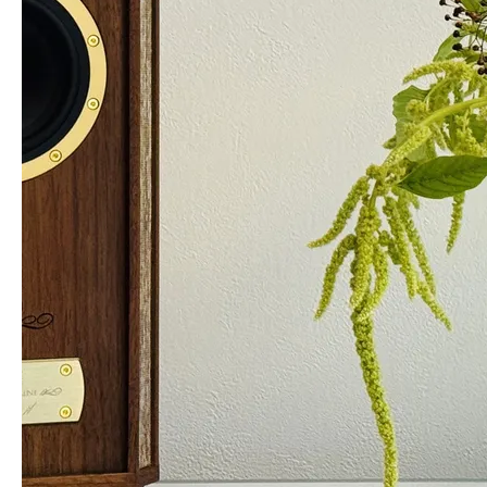
1
/
3
잎안개
레드
/
S
담기
11,900
원
노바 유리화기
투명
/
M
담기
7
%
14,900
원
16,000
원
아스틸베
와인
/
XS
재입고 알림
14
%
18,900
원
21,900
원
일시품
아스트란시아
절
핑크
/
S
재입고 알림