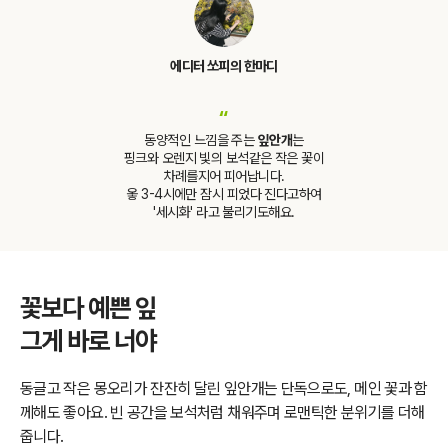
에디터 쏘피의 한마디
“
동양적인 느낌을 주는
잎안개
는
핑크와 오렌지 빛의 보석같은 작은 꽃이
차례를지어 피어납니다.
옿 3-4시에만 잠시 피었다 진다고하여
'세시화' 라고 불리기도해요.
꽃보다 예쁜 잎
그게 바로 너야
동글고 작은 몽오리가 잔잔히 달린 잎안개는 단독으로도, 메인 꽃과 함
께해도 좋아요. 빈 공간을 보석처럼 채워주며 로맨틱한 분위기를 더해
줍니다.