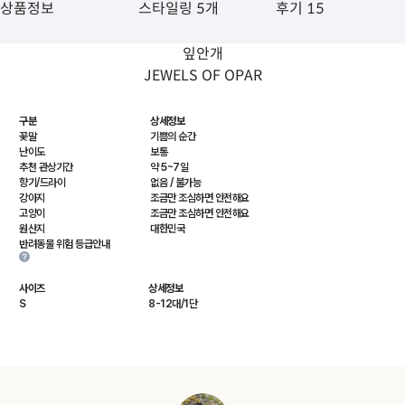
상품정보
스타일링 5개
후기 15
잎안개
JEWELS OF OPAR
구분
상세정보
꽃말
기쁨의 순간
난이도
보통
추천 관상기간
약 5~7일
향기/드라이
없음 / 불가능
강아지
조금만 조심하면 안전해요
고양이
조금만 조심하면 안전해요
원산지
대한민국
반려동물 위험 등급안내
사이즈
상세정보
S
8-12대/1단