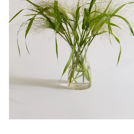
18,900
원
지 화병
유칼립투스 폴리안
호리병 유리화기
21,000
원
9
%
9,900
원
15,000
원
Farm
이렇게 자라요