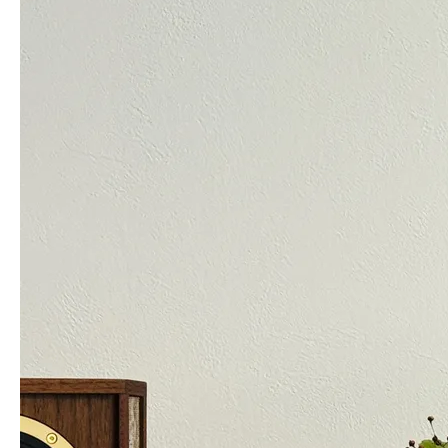
핑크 쥬얼 레시피