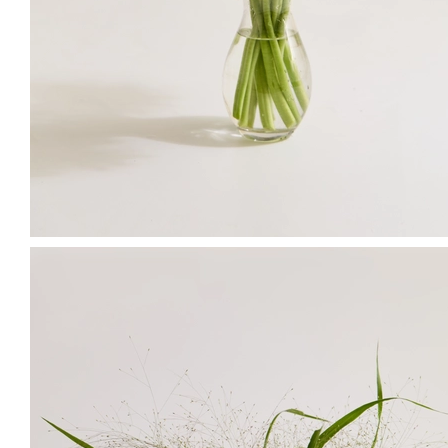
MD's PICK
함께 연출하면 좋은 상품
스탠다드 카네이션
에포크 그