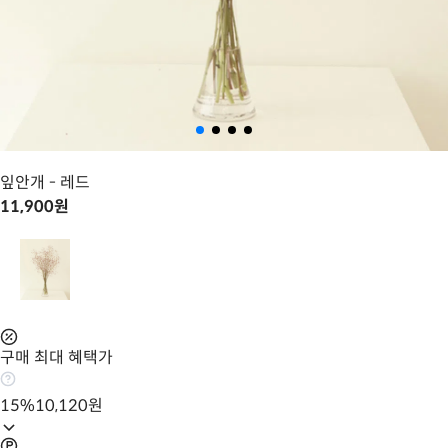
잎안개
- 레드
11,900
원
구매 최대 혜택가
15
%
10,120
원