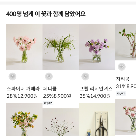
400명 넘게 이 꽃과 함께 담았어요
가재열 농부님의 잎안개 농장
Care
이렇게 관리해요
자리공
31
%
8,9
스파이더 거베라
페니쿰
프릴 리시안셔스
타임특가
28
%
12,900
원
25
%
8,900
원
35
%
14,900
원
01
화기의 1/3~1/2 지점의 높이까지 물을 담습니다.
타임특가
02
절화 수명연장제(플라워 푸드)를 넣습니다. (생략 가능하며 락스 한방울로 대
체 가능)