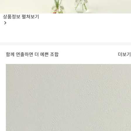
상품정보
펼쳐보기
같은 소재류와도 잘 어울리는 잎안개의 모습
CHECK
함께 연출하면 더 예쁜 조합
더보기
물올림이 안되면 목굽음 현상이 나타납니다.
줄기 끝 단면을 자주 커팅하여 수화작용을 원활하게 하고 물을 자주 교체해주세
요.
또한, 물 속에서 줄기가 쉽게 부패하므로 줄기 표면을 흐르는 물에 씻어 청결
하게 유지해주세요.
Arrangement
이렇게 연출해요