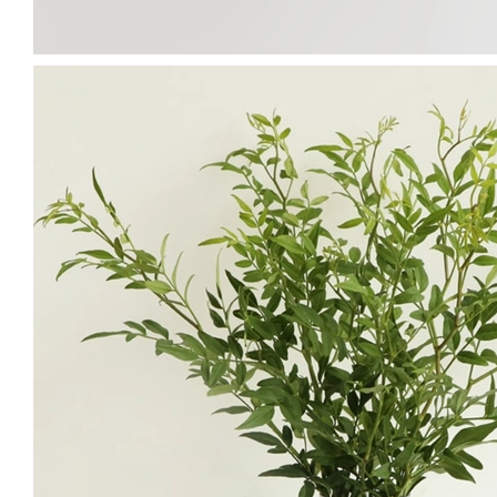
02
만약 나뭇가지가 많이 두껍고 딱딱하다면 절단면을 망치로 두드
려 짓이기는
줄기 두드리기
를 해주세요.