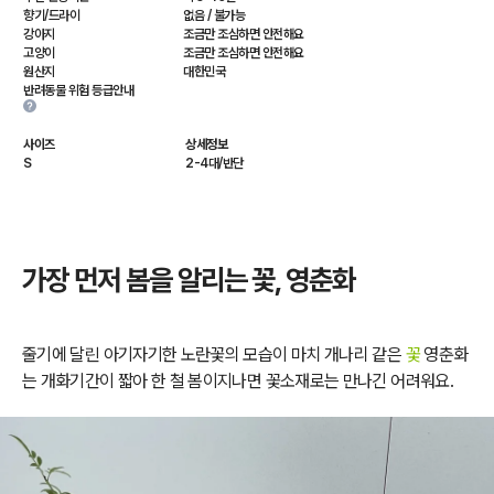
향기/드라이
없음 / 불가능
강아지
조금만 조심하면 안전해요
고양이
조금만 조심하면 안전해요
원산지
대한민국
반려동물 위험 등급안내
사이즈
상세정보
S
2-4대/반단
가장 먼저 봄을 알리는 꽃, 영춘화
줄기에 달린 아기자기한 노란꽃의 모습이 마치 개나리 같은
꽃
영춘화
는 개화기간이 짧아 한 철 봄이지나면 꽃소재로는 만나긴 어려워요.