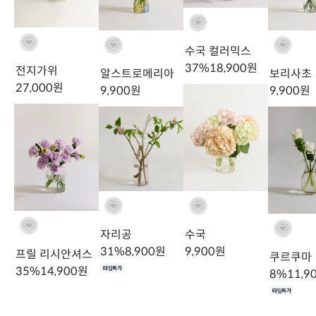
수국 컬러믹스
37
%
18,900
원
전지가위
알스트로메리아
보리사초
27,000
원
9,900
원
9,900
원
영춘화 1단 볼륨감
자리공
수국
31
%
8,900
원
9,900
원
프릴 리시안셔스
쿠르쿠마
35
%
14,900
원
타임특가
8
%
11,9
타임특가
품종별 주의사항
Caution