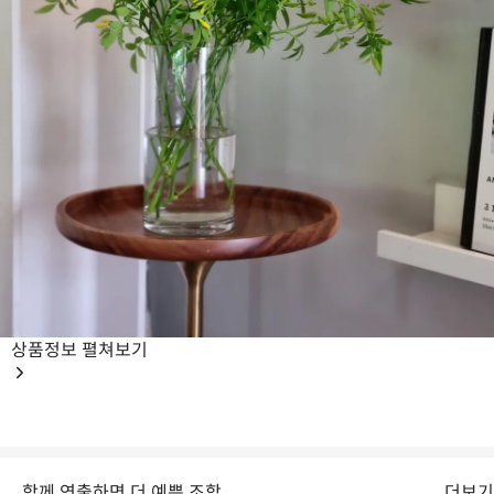
상품정보
펼쳐보기
여름에는 꽃이 지고,
푸른 잎소재로 재탄생합니다.
함께 연출하면 더 예쁜 조합
더보기