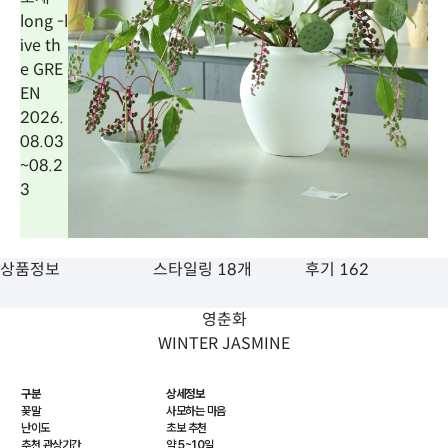
long -l
ive th
e GRE
EN
2026.
08.03
~
08.2
3
상품정보
스타일링 18개
후기 162
영춘화
WINTER JASMINE
구분
상세정보
꽃말
사모하는 마음
난이도
초보 추천
추천 관상기간
약 5~10일