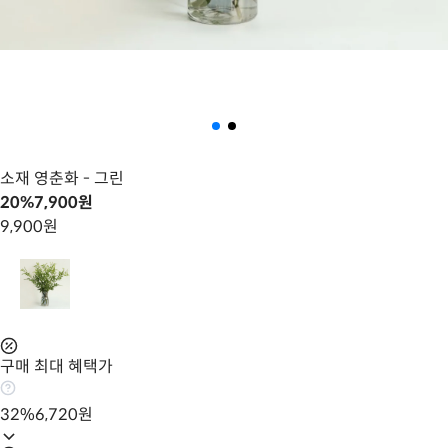
소재 영춘화
- 그린
20
%
7,900
원
9,900
원
구매 최대 혜택가
32
%
6,720
원