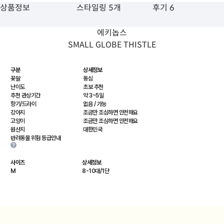
상품정보
스타일링 5개
후기 6
에키놉스
SMALL GLOBE THISTLE
구분
상세정보
꽃말
동심
난이도
초보 추천
추천 관상기간
약 3~5일
향기/드라이
없음 / 가능
강아지
조금만 조심하면 안전해요
고양이
조금만 조심하면 안전해요
원산지
대한민국
반려동물 위험 등급안내
사이즈
상세정보
M
8-10대/1단