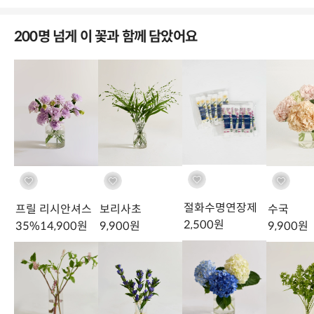
200명 넘게 이 꽃과 함께 담았어요
선인장과 식물이지만, 날카로운 가시 속에 섬세한 아름다움을 간직한
에키놉스는 차분하고 신비로운 무드를 좋아하는 이들에게 사랑받는
꽃이에요.
절화수명연장제
프릴 리시안셔스
보리사초
수국
2,500
원
35
%
14,900
원
9,900
원
9,900
원