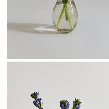
폭염 속 꽃다발은 선물하고 싶고.. 에키놉스로 선택했습니다! 덜 핀 송이
는 초록빛이라 약간 밤송이 미모가 덜 하여 부지런히 키워서 포장해갔어
요. 매력적인 꽃이에요.
김*원
님의 실제 후기입니다.
겉바속촉, 가시 속 우아함
동글동글 신비로운 매력,
의외로 모던한 분위기예요.