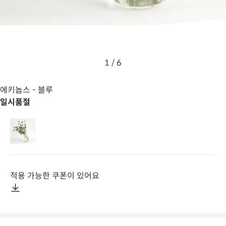
1
/
6
에키놉스
- 블루
일시품절
적용 가능한 쿠폰이 있어요