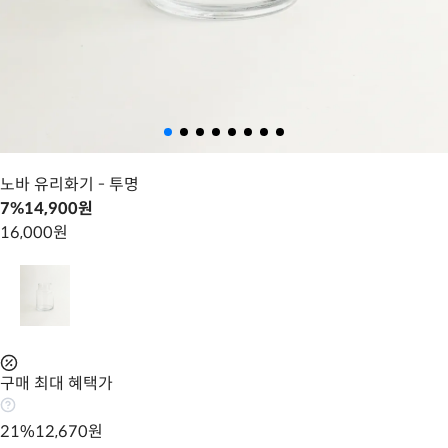
노바 유리화기
- 투명
7
%
14,900
원
16,000
원
구매 최대 혜택가
21
%
12,670
원