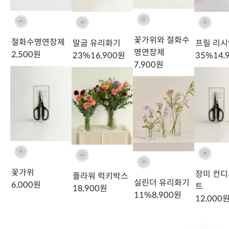
옐로우 혼합
/
M
담기
34,900
원
말굽 유리화기
꽃가위와 절화수
절화수명연장제
말굽 유리화기
프릴 리
투명
/
M
명연장제
재입고 알림
2,500
원
23
%
16,900
원
35
%
14,
23
%
16,900
원
7,900
원
21,900
원
일시품
절
이대로 주문하기
MD's PICK
함께 하면 좋은 상품 추천
꽃가위
장미 컨디
플라워 럭키박스
장미 한 단(10대)에 예쁘게 맞는 크기의 노바 유리화기를 위한 장미추
실린더 유리화기
6,000
원
트
18,900
원
천
11
%
8,900
원
12,000