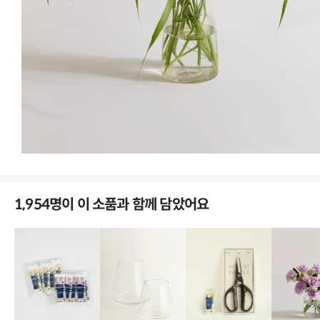
1
/
5
스파이더 거베라
화이트
/
S
1,954명이 이 소품과 함께 담았어요
담기
28
%
12,900
원
17,900
원
노바 유리화기
투명
/
M
담기
7
%
14,900
원
16,000
원
에포크 이지 화병 (+침봉 set)