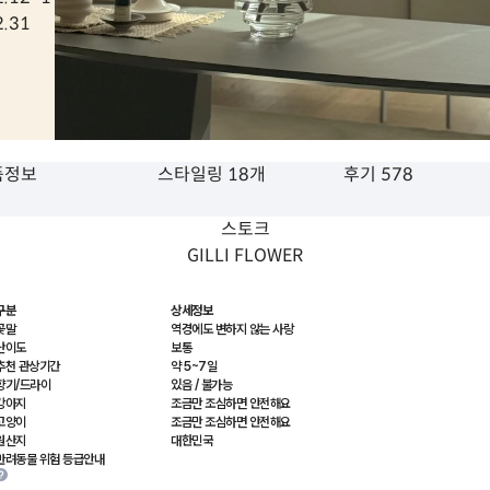
2.31
품정보
스타일링 18개
후기 578
스토크
GILLI FLOWER
구분
상세정보
꽃말
역경에도 변하지 않는 사랑
난이도
보통
추천 관상기간
약 5~7일
향기/드라이
있음 / 불가능
강아지
조금만 조심하면 안전해요
고양이
조금만 조심하면 안전해요
원산지
대한민국
반려동물 위험 등급안내