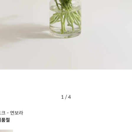
1
/
4
토크
- 연보라
시품절