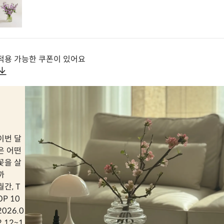
적용 가능한 쿠폰이 있어요
이번 달
은 어떤
꽃을 살
까
월간, T
OP 10
2026.0
2.12
~
1