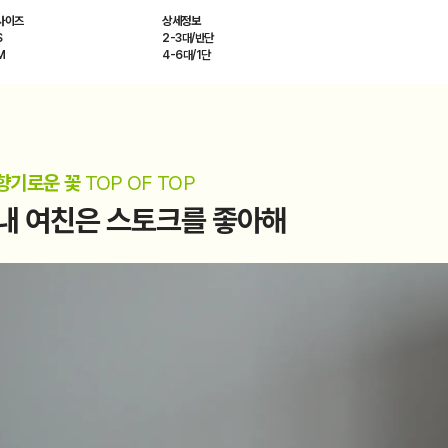
사이즈
상세정보
S
2-3대/반단
M
4-6대/1단
향기로운 꽃
TOP OF TOP
내 여친은 스토크를 좋아해