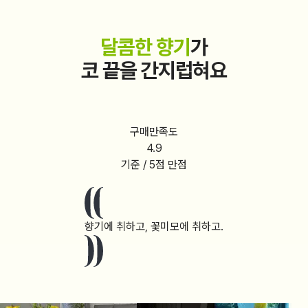
달콤한 향기
가
코
끝을 간지럽혀요
구매만족도
4.9
기준 / 5점 만점
향기에 취하고, 꽃미모에 취하고.