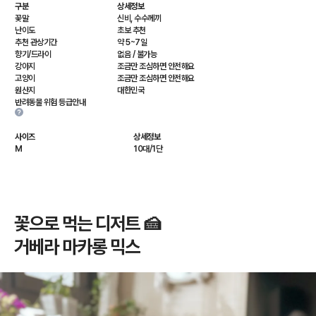
구분
상세정보
꽃말
신비, 수수께끼
난이도
초보 추천
추천 관상기간
약 5~7일
향기/드라이
없음 / 불가능
강아지
조금만 조심하면 안전해요
고양이
조금만 조심하면 안전해요
원산지
대한민국
반려동물 위험 등급안내
사이즈
상세정보
M
10대/1단
꽃으로 먹는 디저트 🍰
거베라 마카롱 믹스