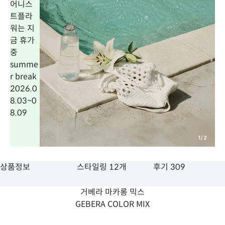
어니스
트플라
워는 지
금 휴가
중
summe
r break
2026.0
8.03
~
0
8.09
1
/
2
상품정보
스타일링 12개
후기 309
거베라 마카롱 믹스
GEBERA COLOR MIX