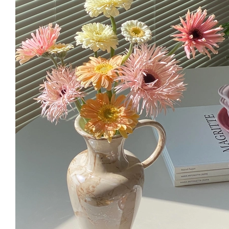
낮에도 예쁘고,