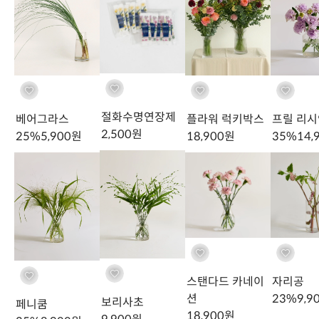
절화수명연장제
베어그라스
플라워 럭키박스
프릴 리
2,500
원
25
%
5,900
원
18,900
원
35
%
14,
바커부쉬
편백나무
곱슬 버들
페니쿰
7
%
24,90
20
%
7,900
원
22
%
10,900
원
25
%
8,900
원
신상품
타임특가
타임특가
Family
거베라 종류
스탠다드 카네이
자리공
션
23
%
9,9
보리사초
페니쿰
18,900
원