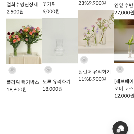
23
%
9,900
원
꽃가위
절화수명연장제
연잎 수반
6,000
원
2,500
원
27,000
실린더 유리화기
11
%
8,900
원
[해브페이
모루 유리화기
플라워 럭키박스
로버 코스
18,000
원
18,900
원
12,000