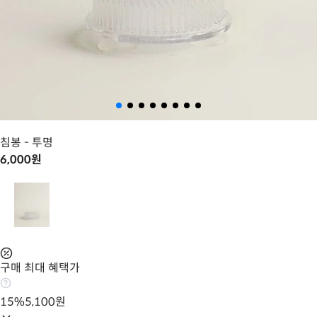
침봉
- 투명
6,000
원
구매 최대 혜택가
15
%
5,100
원