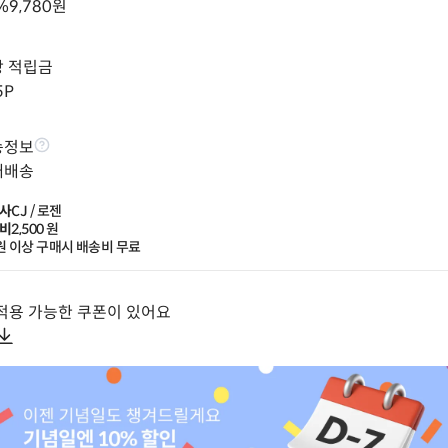
%
9,780
원
상 적립금
5
P
송정보
배배송
사
CJ / 로젠
비
2,500
 원
원 이상 구매시 배송비 무료
적용 가능한 쿠폰이 있어요