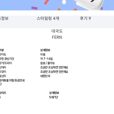
품정보
스타일링 4개
후기 9
대국도
FERN
구분
상세정보
난이도
쉬움
추천 관상기간
약 7~14일
향기/드라이
없음 / 불가능
강아지
조금만 조심하면 안전해요
고양이
조금만 조심하면 안전해요
원산지
대한민국
반려동물 위험 등급안내
사이즈
상세정보
S
5대/1단