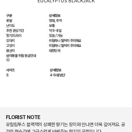
EUCALYPTUS BLACKJACK
구분
상세정보
꽃말
정화, 추억
난이도
보통
추천 관상기간
약 5~8일
향기/드라이
있음 / 가능
강아지
위험하니 철저히 주의해요
고양이
위험하니 철저히 주의해요
원산지
대한민국
반려동물 위험 등급안내
사이즈
상세정보
S
4-5대/반단
FLORIST NOTE
유칼립투스 블랙잭의 상쾌한 향기는 장미와 만나면 더욱 깊어져요. 공
간을 한순간에 고급스럽게 바꿔주는 향기의 궁합입니다.