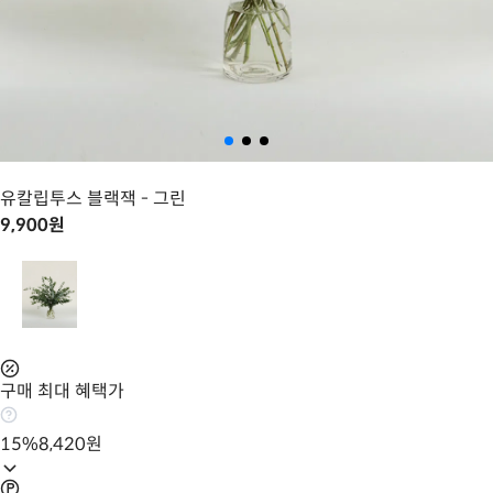
유칼립투스 블랙잭
- 그린
9,900
원
구매 최대 혜택가
15
%
8,420
원