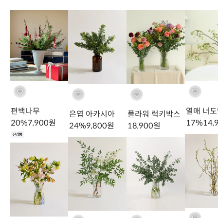
쁘띠 수국
38
%
4,9
거베라 마카롱 믹
스파이더 거베라
피콜리니 거베라
스
28
%
12,900
원
45
%
9,900
원
31
%
15,900
원
열매 너
편백나무
은엽 아카시아
플라워 럭키박스
17
%
14,
20
%
7,900
원
24
%
9,800
원
18,900
원
Care
신상품
절지류, 이렇게 관리해요
어떤 준비가 필요할까요?
절지류에 잘 어울리는 도구 추천