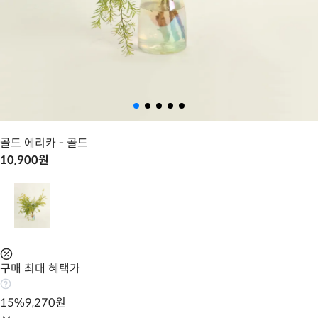
골드 에리카
- 골드
10,900
원
구매 최대 혜택가
15
%
9,270
원