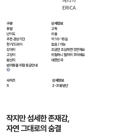
에리카
ERICA
구분
상세정보
꽃말
고독
난이도
쉬움
추천 관상기간
약 10~15일
향기/드라이
없음 / 가능
강아지
조금만 조심하면 안전해요
고양이
위험하니 철저히 주의해요
원산지
대한민국
반려동물 위험 등급안내
사이즈
상세정보
S
2-3대/반단
작지만 섬세한 존재감,
자연 그대로의 숨결