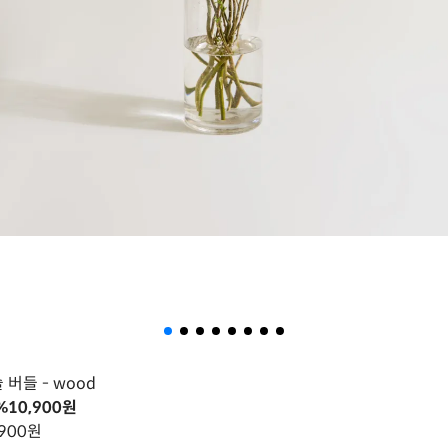
 버들
- wood
%
10,900
원
,900
원