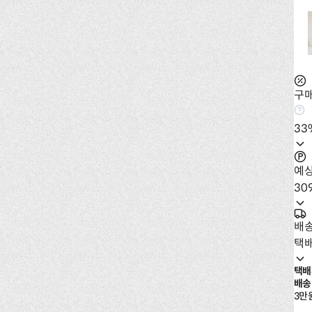
구매
33
예
30
배
택
택배
배송
3만