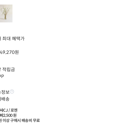
 최대 혜택가
%
9,270
원
상 적립금
9
P
송정보
배배송
사
CJ / 로젠
비
2,500
 원
원 이상 구매시 배송비 무료