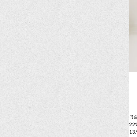
곱슬
22
13