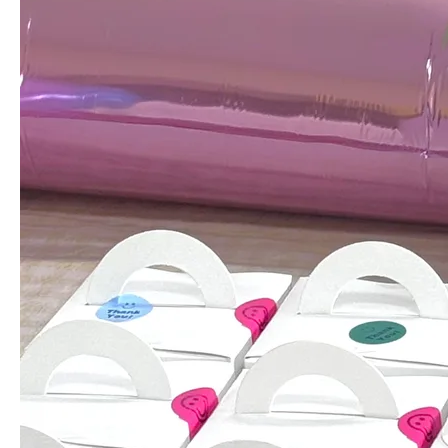
22,900
원
계절마다 다른 빛을 내는,
'청공작'의 매력
보랏빛이 감도는 청공작(퍼플)은 자연의 흐름을 닮아, 재배 환경과 출
하시기에 따라 색감이 달라질 수 있습니다.
라벤더
처럼 은은하거나
퍼
플빛
으로 깊이감 있게, 계절마다 다른 얼굴을 보여줍니다.