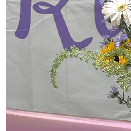
모든 스타일에 녹아드는 유연함이 공작초만의 특별한 매력이에요
프릴 리시안셔스
35
%
14,900
원