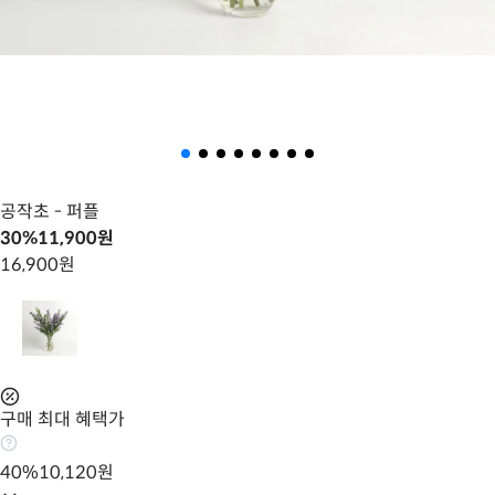
공작초
- 퍼플
30
%
11,900
원
16,900
원
구매 최대 혜택가
40
%
10,120
원