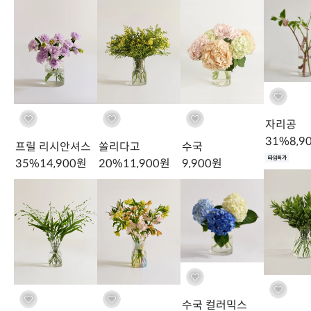
핑크
연핑크
Arrangement
이렇게 연출해요
자리공
31
%
8,9
프릴 리시안셔스
쏠리다고
수국
타임특가
35
%
14,900
원
20
%
11,900
원
9,900
원
스타일링 1
스타일링 2
스타일링 3
모든 계절을 

아우르는 조합
수국 컬러믹스