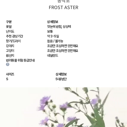
공작초
FROST ASTER
구분
상세정보
꽃말
첫눈에 반함, 상상력
난이도
보통
추천 관상기간
약 3~5일
향기/드라이
없음 / 불가능
강아지
조금만 조심하면 안전해요
고양이
조금만 조심하면 안전해요
원산지
네덜란드
반려동물 위험 등급안내
사이즈
상세정보
S
5대/반단