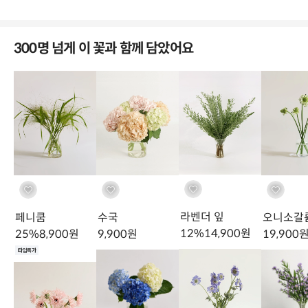
300명 넘게 이 꽃과 함께 담았어요
주인공도, 조연도
완벽하게 소화해요
다른 꽃과 함께하면 풍성함을 더하고,
아킬레아만으로도 충분히 아름답습니다.
라벤더 잎
페니쿰
수국
오니소갈
12
%
14,900
원
25
%
8,900
원
9,900
원
19,900
타임특가