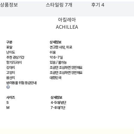
상품정보
스타일링 7개
후기 4
아킬레아
ACHILLEA
구분
상세정보
꽃말
견고한 사랑, 위로
난이도
쉬움
추천 관상기간
약 6~7일
향기/드라이
있음 / 불가능
강아지
조금만 조심하면 안전해요
고양이
조금만 조심하면 안전해요
원산지
대한민국
반려동물 위험 등급안내
사이즈
상세정보
S
4-5대/반단
M
7-8대/1단