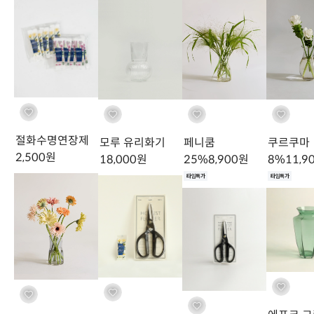
절화수명연장제
모루 유리화기
페니쿰
쿠르쿠마
2,500
원
18,000
원
25
%
8,900
원
8
%
11,9
타임특가
타임특가
유리 화기
사용 시 담긴 꽃의 물을 자주 교체하지 않으면 유리병 안쪽
에 물때가 생길 수 있습니다. 물때가 생길 경우 일반 주방세제를 사용
하여 세척해주세요.
젖은 천으로 닦아주시고,
미사용시에는 마른 천으로 닦아 보관해주세
요.