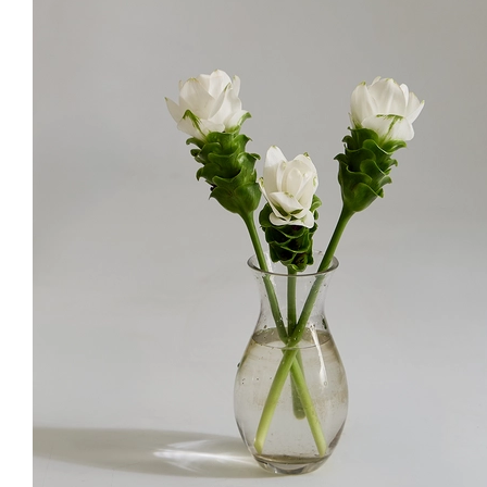
거베라 마카롱 믹
플로리스트픽 그리
플로리스트픽 내추
플로리스트
스
너리
럴
드
31
%
15,900
원
8
%
21,900
원
8
%
21,900
원
8
%
21,90
플로픽
플로픽
플로픽
Size
규격
너비 : 8cmㅣ15cm