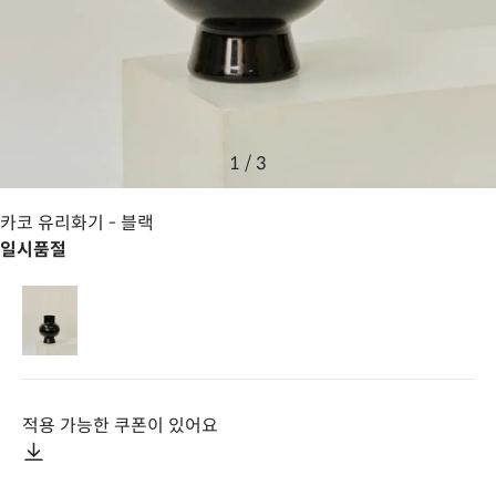
1
/
3
카코 유리화기
- 블랙
일시품절
적용 가능한 쿠폰이 있어요