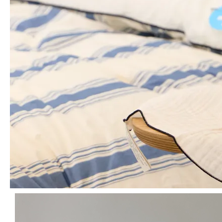
단품 절화를 소담하게
플로픽을 듬뿍
EDITOR's PICK
'카코'안에 넣을 수 있는 상품 추천