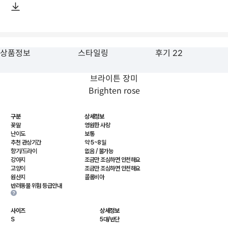
상품정보
스타일링
후기 22
브라이튼 장미
Brighten rose
구분
상세정보
꽃말
영원한 사랑
난이도
보통
추천 관상기간
약 5~8일
향기/드라이
없음 / 불가능
강아지
조금만 조심하면 안전해요
고양이
조금만 조심하면 안전해요
원산지
콜롬비아
반려동물 위험 등급안내
사이즈
상세정보
S
5대/반단