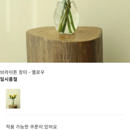
1
/
2
브라이튼 장미
- 옐로우
일시품절
적용 가능한 쿠폰이 있어요