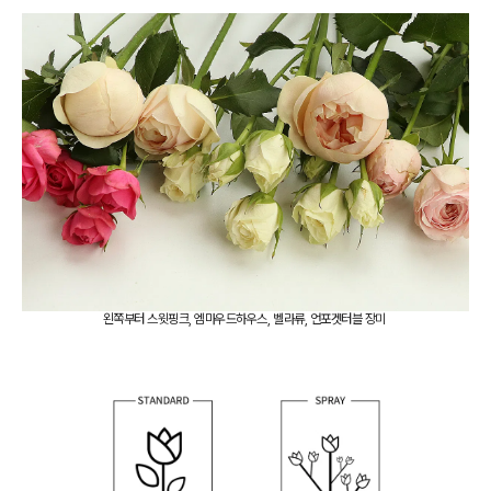
왼쪽부터 스윗핑크, 엠마우드하우스, 벨라류, 언포겟터블 장미