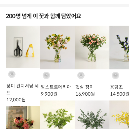
200명 넘게 이 꽃과 함께 담았어요
손질 가이드
Conditioning
장미 컨디셔닝 세
알스트로메리아
햇살 장미
용담초
트
9,900
원
16,900
원
14,500
12,000
원
[STEP
01
]
줄기의 1/2 지점보다 위에서 가시 제거기 사이로 줄기를 넣어
잎과 가시를 동시에 위에서 아래 방향으로 훑어 내려줍니다.