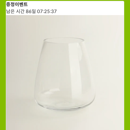
증정이벤트
남은 시간
86일
07
:
25
:
37