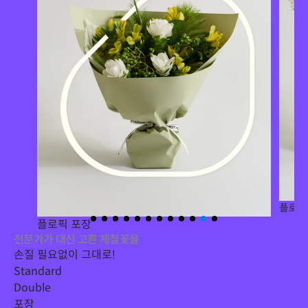
플로픽
플로픽 포장
전문가가 대신 고른 제철꽃을
손질 필요없이 그대로!
Standard
Double
포장