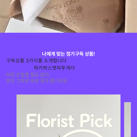
나에게 맞는 정기구독 상품!
구독상품 3가지를 소개합니다
플로리스트픽
럭키박스
펫피투게더
따로 손질할 필요 없이,

받은 그대로 바로 꽂아 즐기세요
플로리스트픽 상품