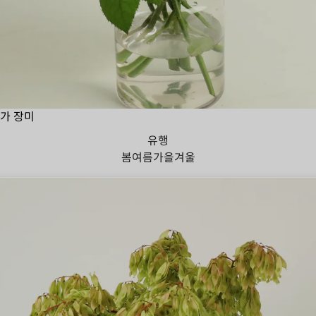
가 장미
유행
봄
여름
가을
겨울