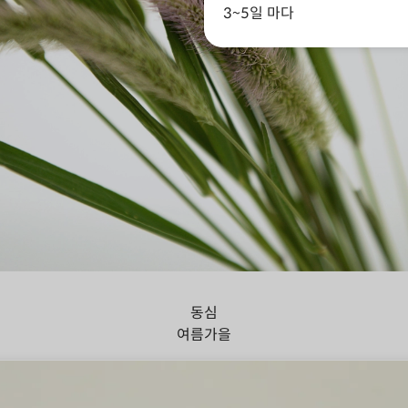
3~5일 마다
아지풀
동심
여름
가을