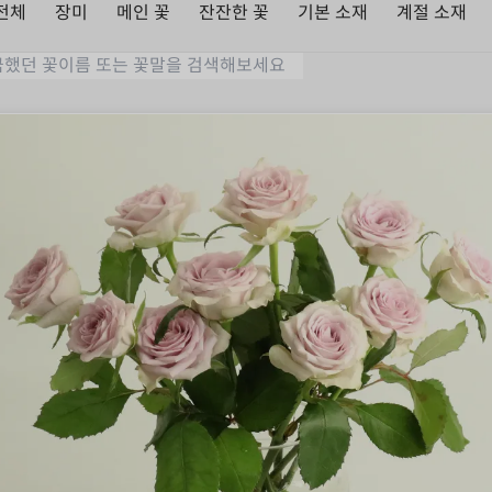
전체
장미
메인 꽃
잔잔한 꽃
기본 소재
계절 소재