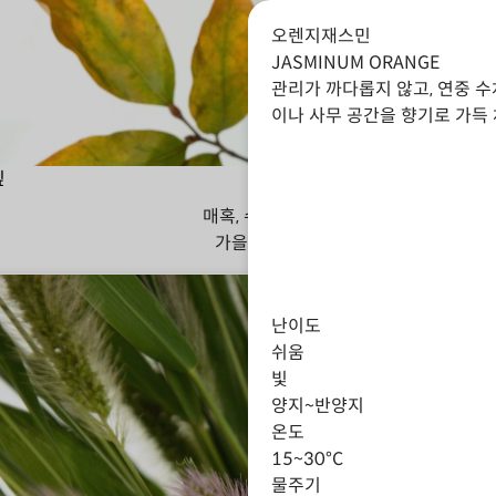
오렌지재스민
JASMINUM ORANGE
관리가 까다롭지 않고, 연중 
이나 사무 공간을 향기로 가득
잎
매혹, 수줍음
가을
겨울
난이도
쉬움
빛
양지~반양지
온도
15~30°C
물주기