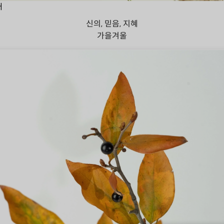
대
신의, 믿음, 지혜
가을
겨울