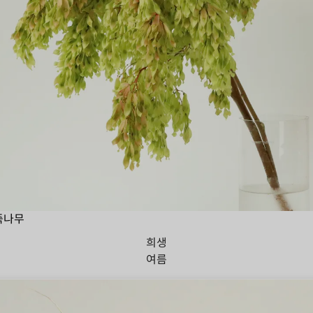
죽나무
희생
여름