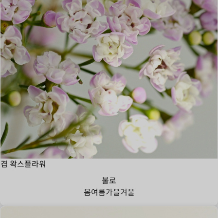
겹 왁스플라워
불로
봄
여름
가을
겨울