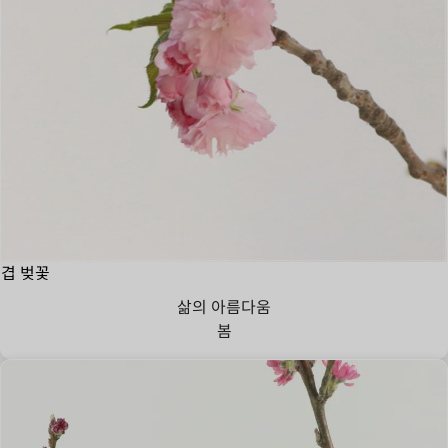
겹 벚꽃
삶의 아름다움
봄