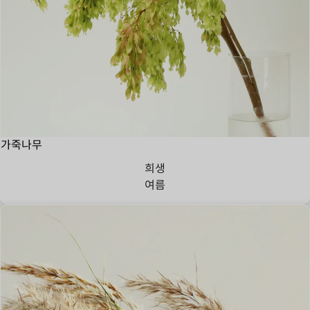
가죽나무
희생
여름