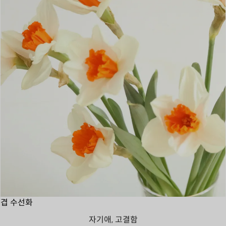
겹 수선화
자기애, 고결함