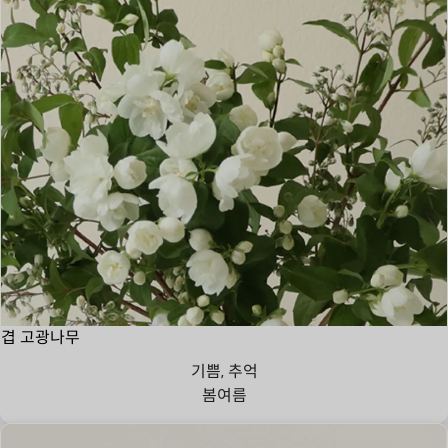
겹 고광나무
기쁨, 추억
봄
여름