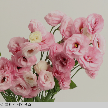
겹 일반 리시안셔스