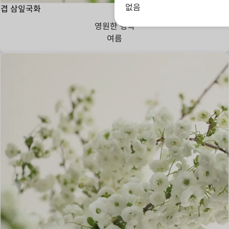
없음
겹 삼잎국화
영원한 행복
여름
충실,