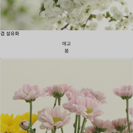
겹 설유화
애교
봄