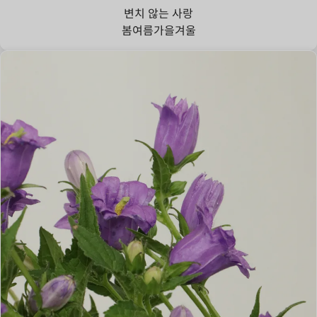
변치 않는 사랑
봄
여름
가을
겨울