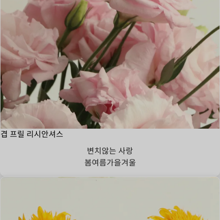
겹 프릴 리시안셔스
변치않는 사랑
봄
여름
가을
겨울