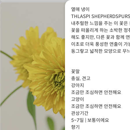
열매 냉이
THL
THLASPI SHEPHERDSPUR
내추럴한 느낌을 주는 이 꽃은
꽃을 떠올리게 하는 소박한 정
해도 좋지만, 다른 꽃과 함께 
이초로 더욱 풍성한 연출이 가
동그랗고 넓적한 모양으로 무늬
꽃말
충실, 견고
강아지
조금만 조심하면 안전해요
고양이
조금만 조심하면 안전해요
관상기간
5~7일 | 보통이에요
향기