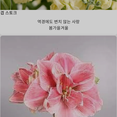
겹 스토크
역경에도 변치 않는 사랑
봄
가을
겨울