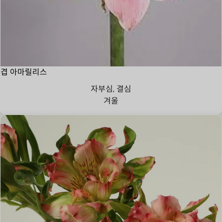
겹 아마릴리스
자부심, 결심
겨울