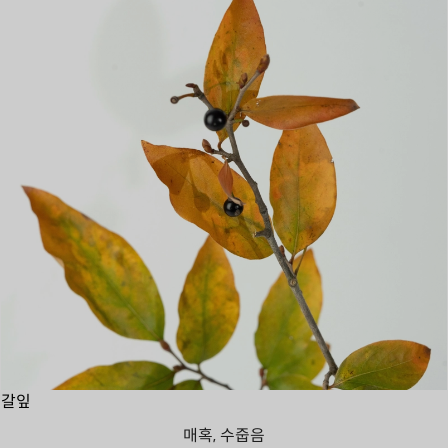
갈잎
매혹, 수줍음