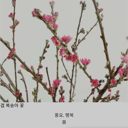
겹 복숭아 꽃
풍요, 행복
봄