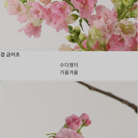
겹 금어초
수다쟁이
가을
겨울