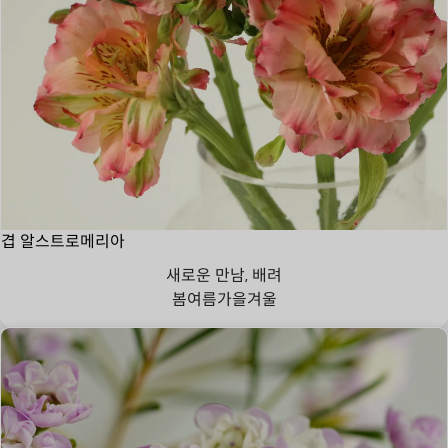
겹 알스트로메리아
새로운 만남, 배려
봄
여름
가을
겨울