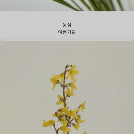
강아지풀
동심
여름
가을