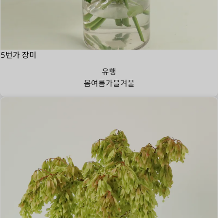
5번가 장미
유행
봄
여름
가을
겨울