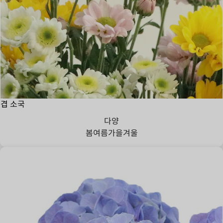
겹 소국
다양
봄
여름
가을
겨울