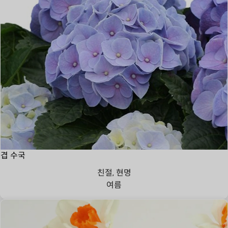
겹 수국
친절, 현명
여름