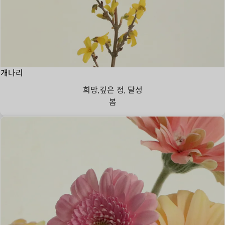
개나리
희망,깊은 정, 달성
봄