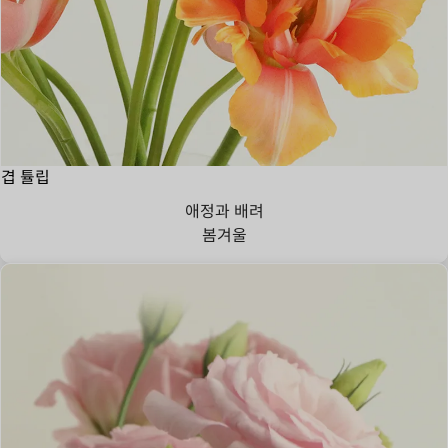
겹 튤립
애정과 배려
봄
겨울