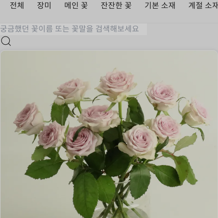
전체
장미
메인 꽃
잔잔한 꽃
기본 소재
계절 소