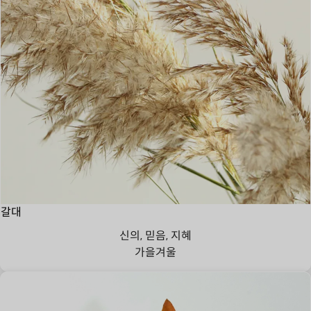
갈대
신의, 믿음, 지혜
가을
겨울