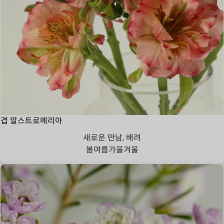
겹 알스트로메리아
새로운 만남, 배려
봄
여름
가을
겨울