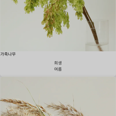
가죽나무
희생
여름