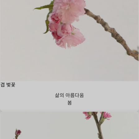
겹 벚꽃
삶의 아름다움
봄