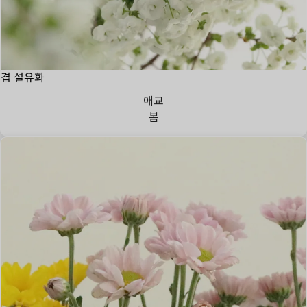
겹 설유화
애교
봄