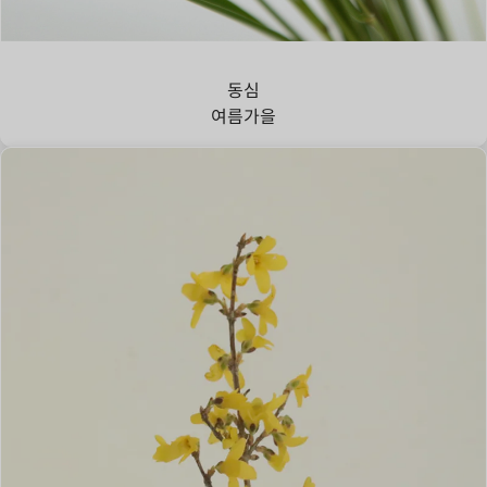
강아지풀
동심
여름
가을