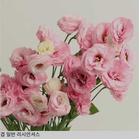
겹 일반 리시안셔스