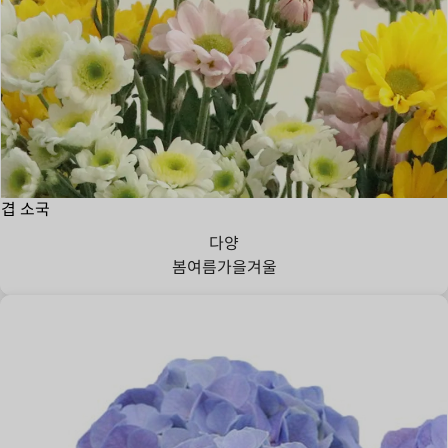
겹 소국
다양
봄
여름
가을
겨울