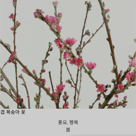
겹 복숭아 꽃
풍요, 행복
봄