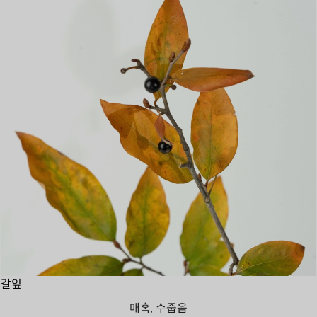
갈잎
매혹, 수줍음