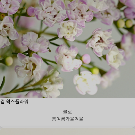
겹 왁스플라워
불로
봄
여름
가을
겨울