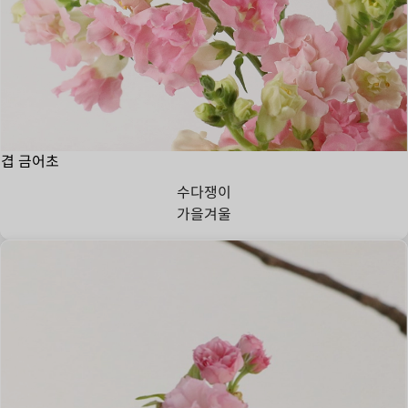
겹 금어초
수다쟁이
가을
겨울