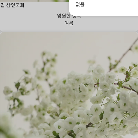
없음
겹 삼잎국화
영원한 행복
여름
애