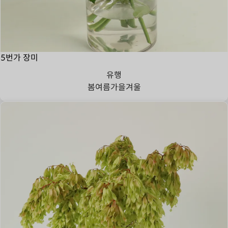
5번가 장미
유행
봄
여름
가을
겨울