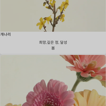
개나리
희망,깊은 정, 달성
봄