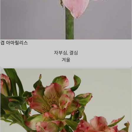
겹 아마릴리스
자부심, 결심
겨울