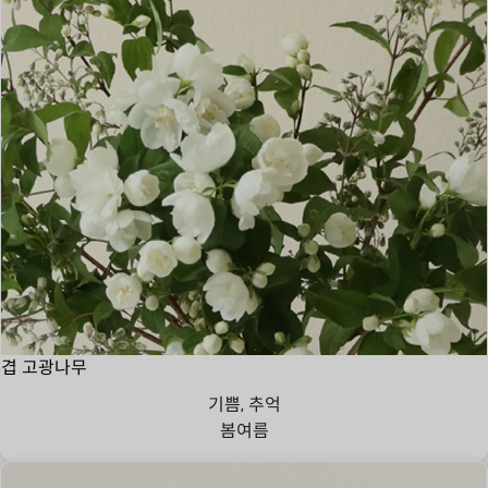
겹 고광나무
기쁨, 추억
봄
여름