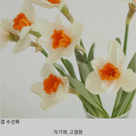
겹 수선화
자기애, 고결함