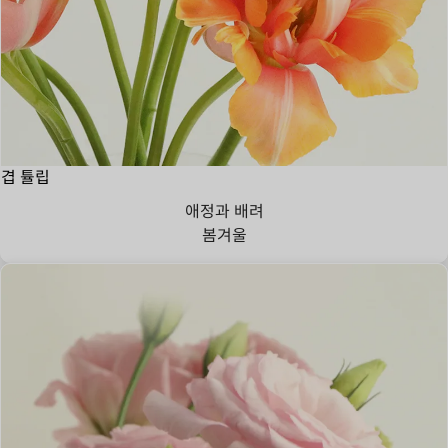
겹 튤립
애정과 배려
봄
겨울