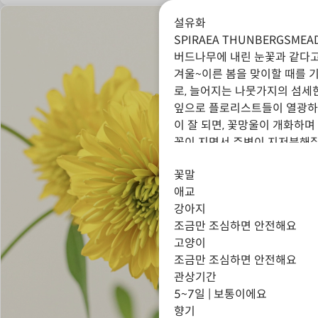
설유화
SPIRAE
SPIRAEA THUNBERGSME
버드나무에 내린 눈꽃과 같다고
겨울~이른 봄을 맞이할 때를 기
로, 늘어지는 나뭇가지의 섬세
잎으로 플로리스트들이 열광하는
이 잘 되면, 꽃망울이 개화하며
꽃이 지면서 주변이 지저분해질
꽃말
애교
강아지
조금만 조심하면 안전해요
고양이
조금만 조심하면 안전해요
관상기간
5~7일 | 보통이에요
향기