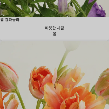
겹 캄파눌라
따뜻한 사람
봄