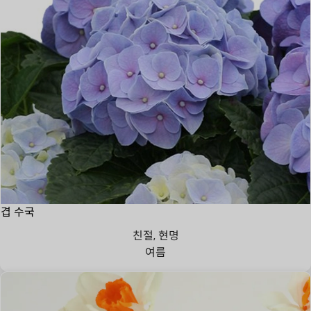
겹 수국
친절, 현명
여름