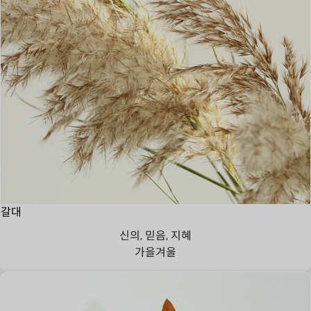
갈대
신의, 믿음, 지혜
가을
겨울