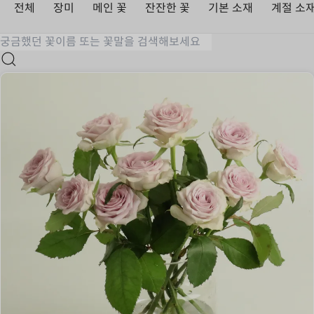
전체
장미
메인 꽃
잔잔한 꽃
기본 소재
계절 소