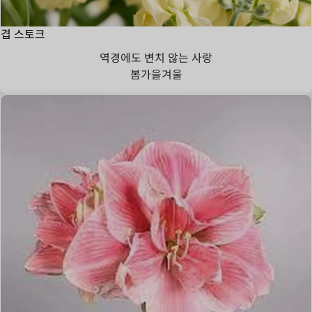
겹 스토크
역경에도 변치 않는 사랑
봄
가을
겨울