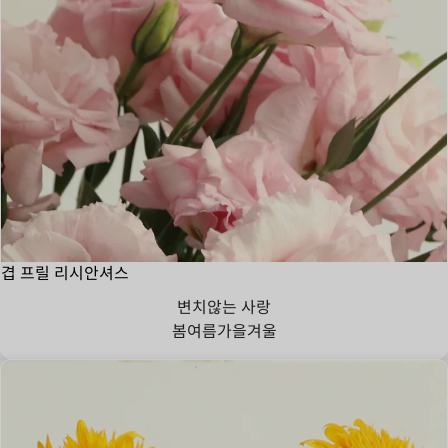
겹 프릴 리시안셔스
변치않는 사랑
봄
여름
가을
겨울