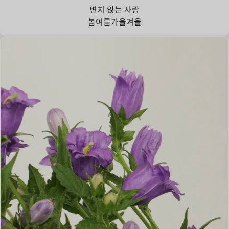
변치 않는 사랑
봄
여름
가을
겨울