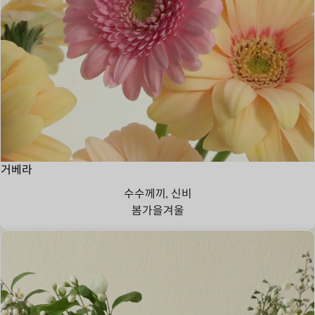
거베라
수수께끼, 신비
봄
가을
겨울