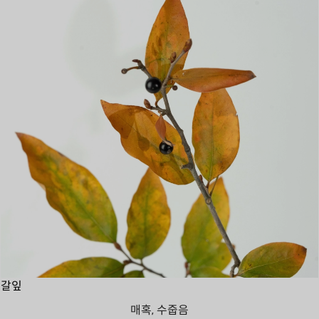
갈잎
매혹, 수줍음