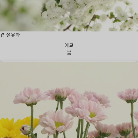
겹 설유화
애교
봄