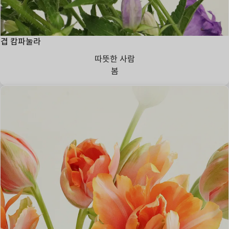
겹 캄파눌라
따뜻한 사람
봄