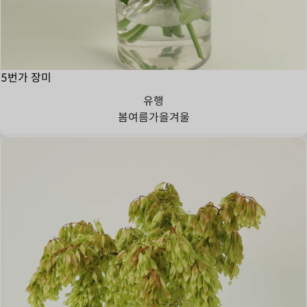
5번가 장미
유행
봄
여름
가을
겨울