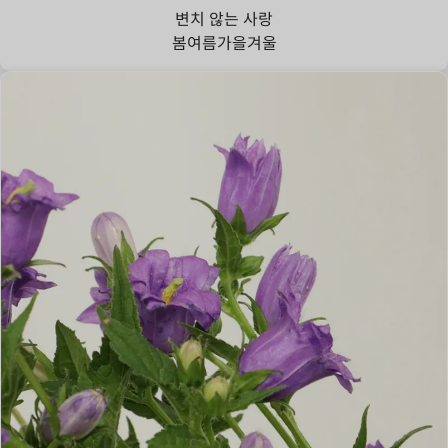
변치 않는 사랑
봄
여름
가을
겨울