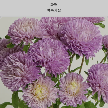
화해
여름
가을