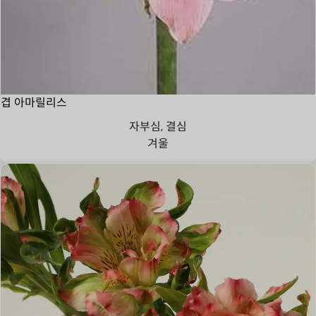
겹 아마릴리스
자부심, 결심
겨울