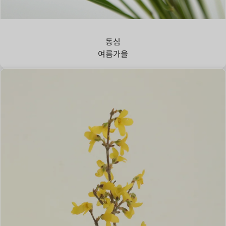
강아지풀
동심
여름
가을