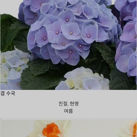
겹 수국
친절, 현명
여름