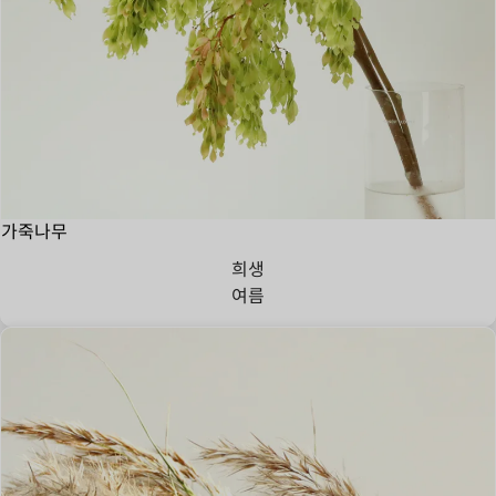
가죽나무
희생
여름