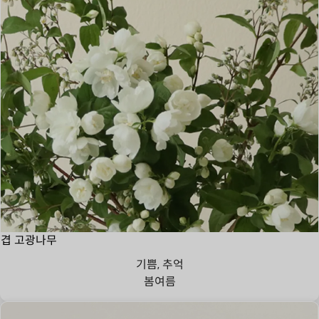
겹 고광나무
기쁨, 추억
봄
여름