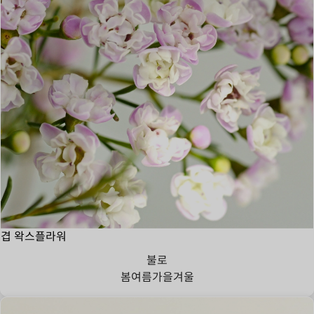
겹 왁스플라워
불로
봄
여름
가을
겨울