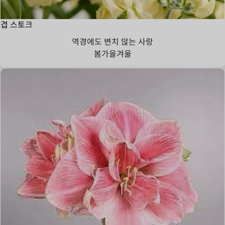
겹 스토크
역경에도 변치 않는 사랑
봄
가을
겨울