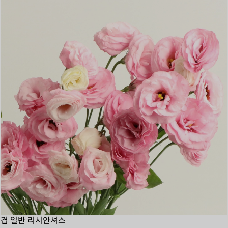
겹 일반 리시안셔스