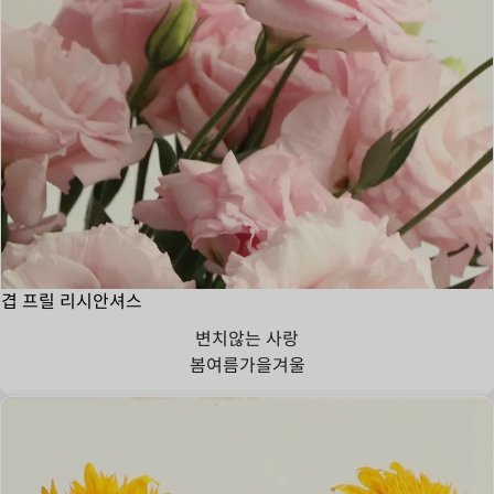
겹 프릴 리시안셔스
변치않는 사랑
봄
여름
가을
겨울