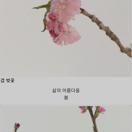
겹 벚꽃
삶의 아름다움
봄