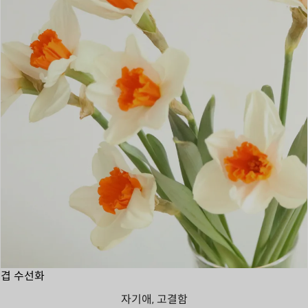
겹 수선화
자기애, 고결함