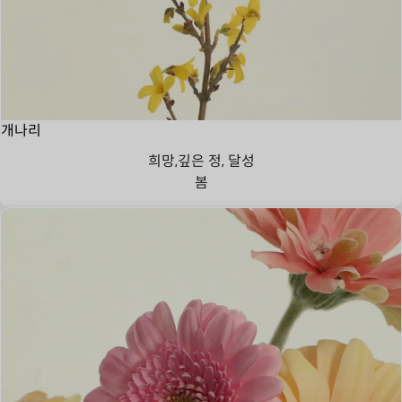
개나리
희망,깊은 정, 달성
봄