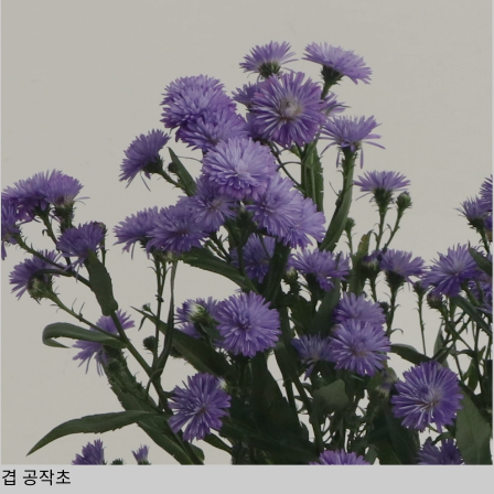
겹 공작초