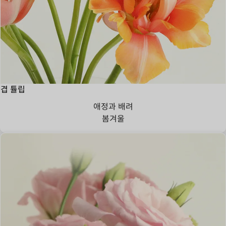
겹 튤립
애정과 배려
봄
겨울