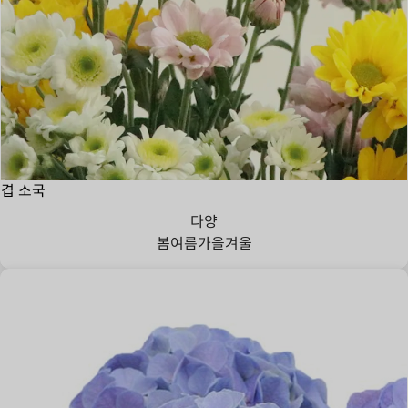
겹 소국
다양
봄
여름
가을
겨울