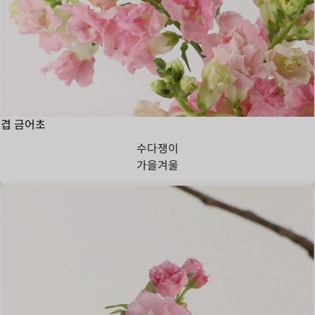
겹 금어초
수다쟁이
가을
겨울