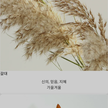
갈대
신의, 믿음, 지혜
가을
겨울