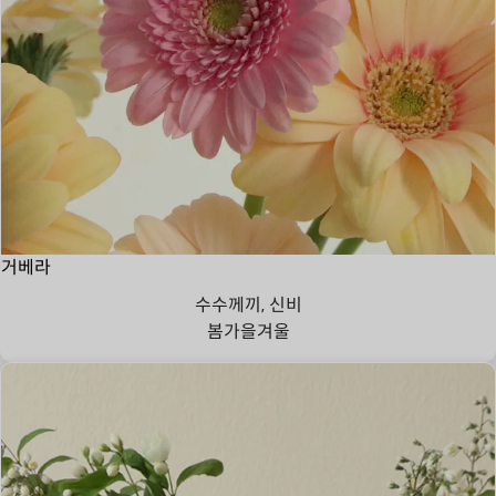
거베라
수수께끼, 신비
봄
가을
겨울