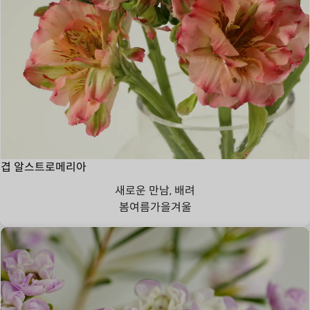
겹 알스트로메리아
새로운 만남, 배려
봄
여름
가을
겨울