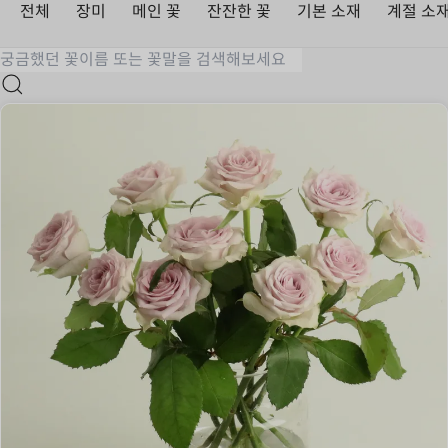
전체
장미
메인 꽃
잔잔한 꽃
기본 소재
계절 소