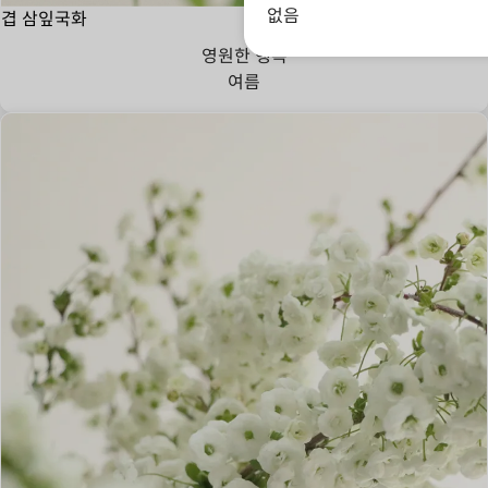
없음
겹 삼잎국화
영원한 행복
여름
단정한