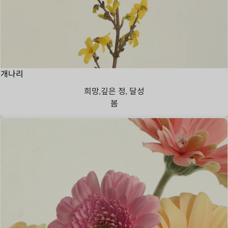
개나리
희망,깊은 정, 달성
봄