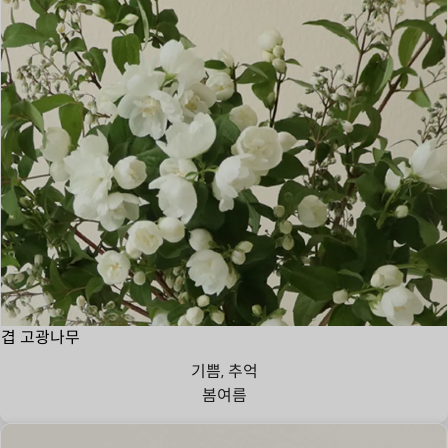
겹 고광나무
기쁨, 추억
봄
여름