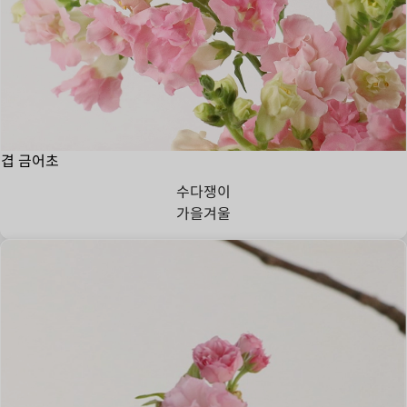
겹 금어초
수다쟁이
가을
겨울