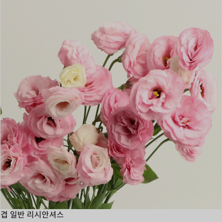
겹 일반 리시안셔스