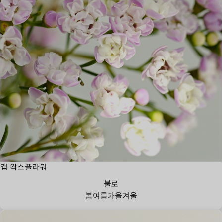
겹 왁스플라워
불로
봄
여름
가을
겨울