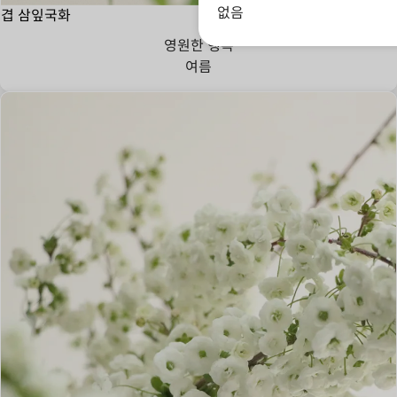
없음
겹 삼잎국화
영원한 행복
여름
번영, 풍