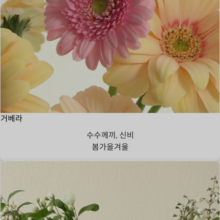
거베라
수수께끼, 신비
봄
가을
겨울