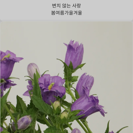
변치 않는 사랑
봄
여름
가을
겨울