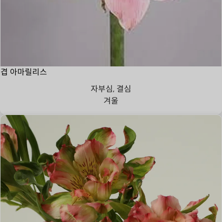
겹 아마릴리스
자부심, 결심
겨울