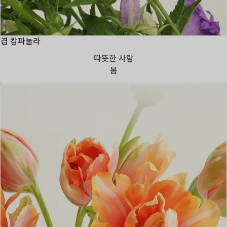
겹 캄파눌라
따뜻한 사람
봄