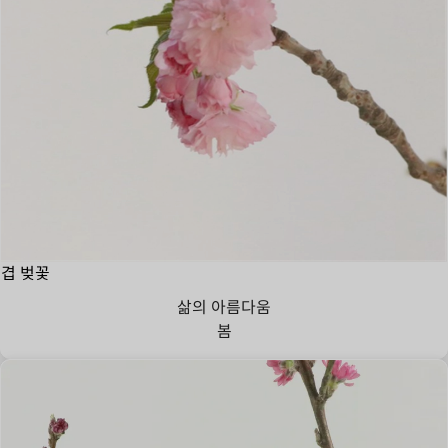
겹 벚꽃
삶의 아름다움
봄