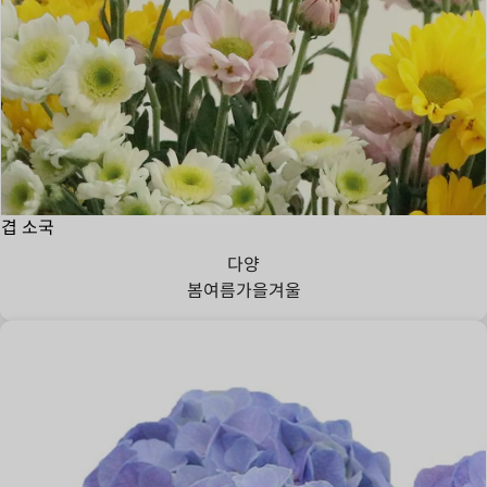
겹 소국
다양
봄
여름
가을
겨울