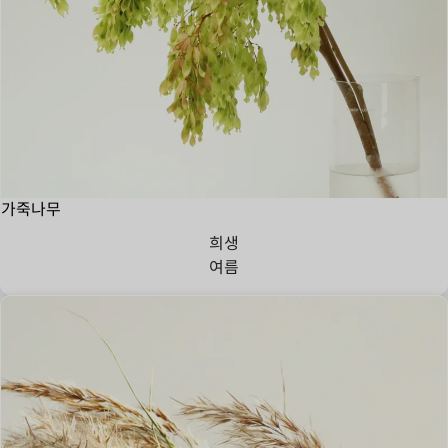
가죽나무
희생
여름