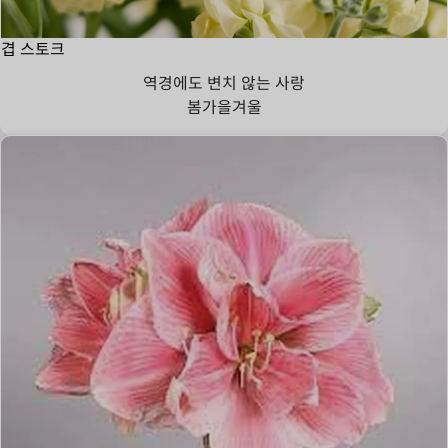
겹 스토크
역경에도 변치 않는 사랑
봄
가을
겨울