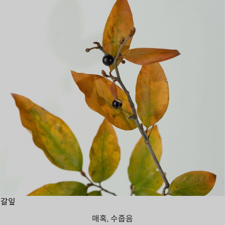
갈잎
매혹, 수줍음