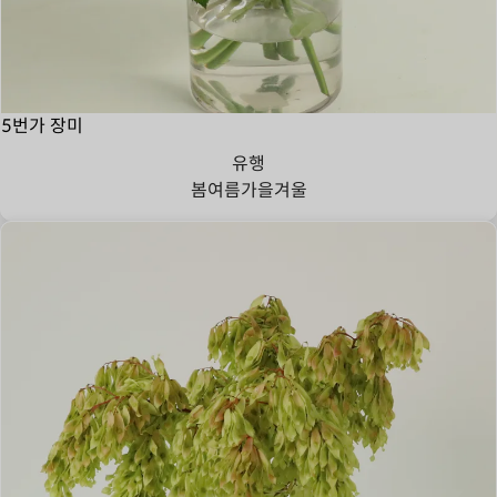
5번가 장미
유행
봄
여름
가을
겨울