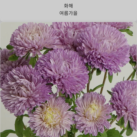
화해
여름
가을