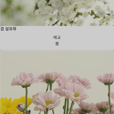
겹 설유화
애교
봄