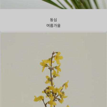
강아지풀
동심
여름
가을