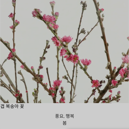
겹 복숭아 꽃
풍요, 행복
봄