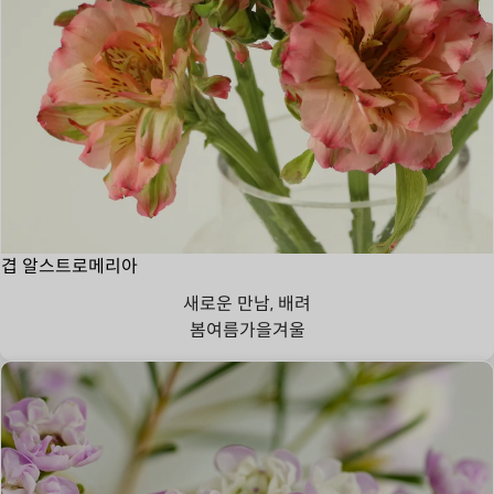
겹 알스트로메리아
새로운 만남, 배려
봄
여름
가을
겨울