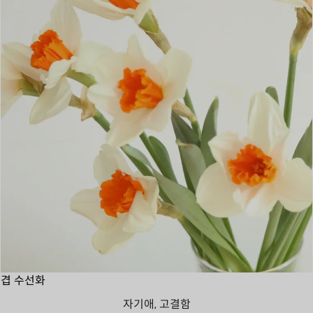
겹 수선화
자기애, 고결함