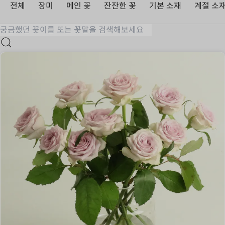
전체
장미
메인 꽃
잔잔한 꽃
기본 소재
계절 소