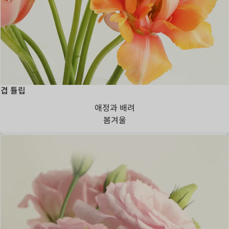
겹 튤립
애정과 배려
봄
겨울