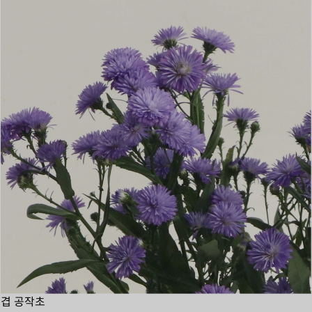
겹 공작초