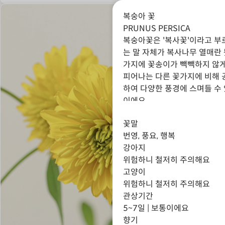
복숭아 꽃
PRUNUS PERSICA
복숭아꽃은 '복사꽃'이라고 부
는 말 자체가 복사나무 열매란 
가지에 꽃송이가 빽빽하지 않게
피어나는 다른 꽃가지에 비해 
하여 다양한 풍경에 스며들 수
이에요.
꽃말
번영, 풍요, 행복
강아지
위험하니 철저히 주의해요
고양이
위험하니 철저히 주의해요
관상기간
5~7일 | 보통이에요
향기