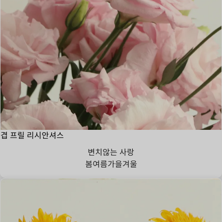
겹 프릴 리시안셔스
변치않는 사랑
봄
여름
가을
겨울