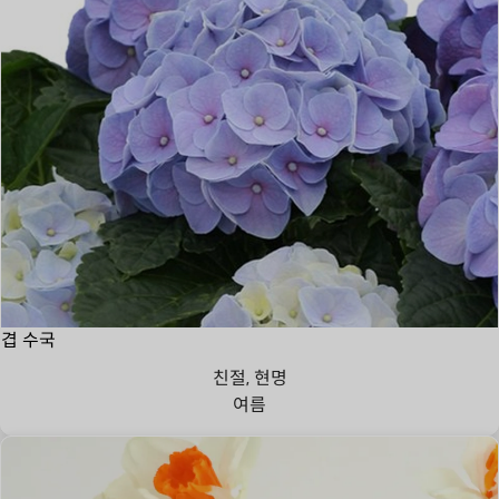
겹 수국
친절, 현명
여름