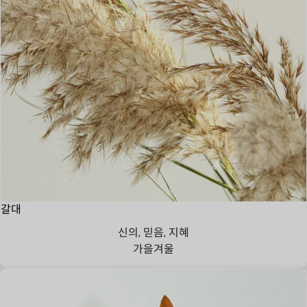
갈대
신의, 믿음, 지혜
가을
겨울