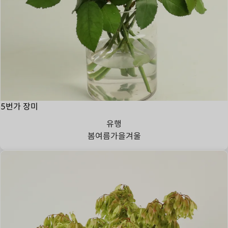
5번가 장미
유행
봄
여름
가을
겨울