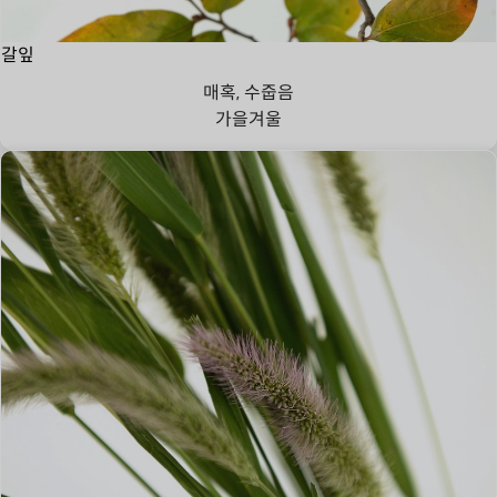
갈잎
매혹, 수줍음
가을
겨울