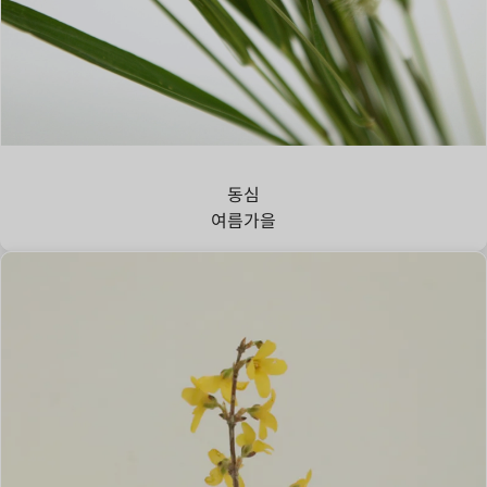
강아지풀
동심
여름
가을