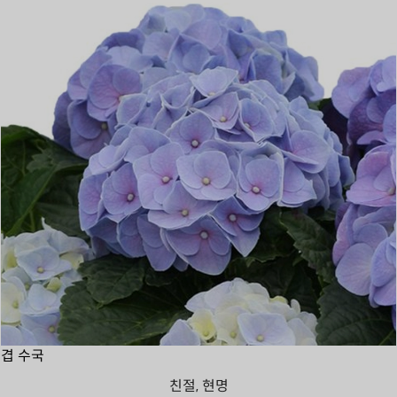
겹 수국
친절, 현명