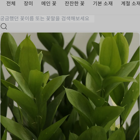
전체
장미
메인 꽃
잔잔한 꽃
기본 소재
계절 소