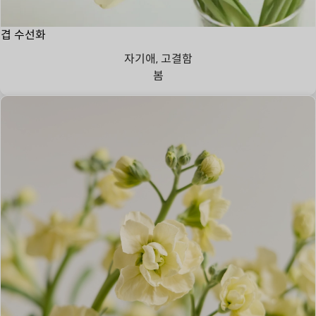
겹 수선화
자기애, 고결함
봄