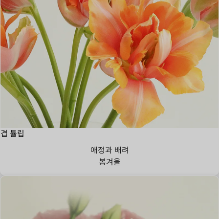
겹 튤립
애정과 배려
봄
겨울