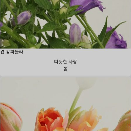
겹 캄파눌라
따뜻한 사람
봄