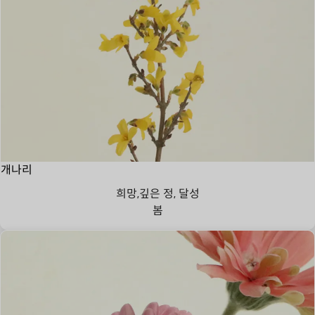
개나리
희망,깊은 정, 달성
봄