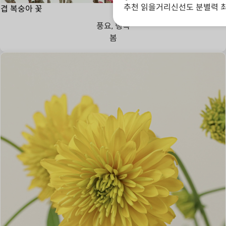
추천 읽을거리
신선도 분별력 최
겹 복숭아 꽃
풍요, 행복
봄
한결같