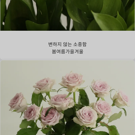
루스커스
변하지 않는 소중함
봄
여름
가을
겨울