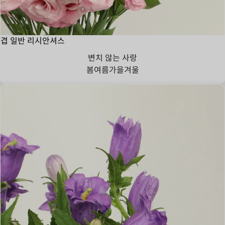
겹 일반 리시안셔스
변치 않는 사랑
봄
여름
가을
겨울