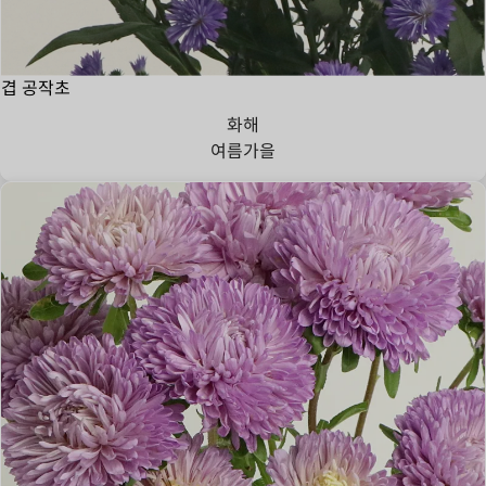
겹 공작초
화해
여름
가을