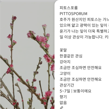
피토스포륨
PITTOSPORUM
호주가 원산지인 피토스는 가느
있으며 얇고 광택이 있는 잎이
윤기가 나는 잎이 더욱 특별하고
일 이상 관상이 가능합니다. 키
청량감이 들게 하는 기분 좋은
꽃말
한결같은 관심
강아지
조금만 조심하면 안전해요
고양이
조금만 조심하면 안전해요
관상기간
5~7일 | 보통이에요
향기
없음