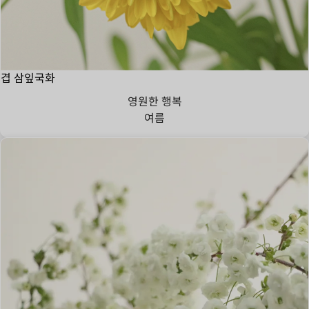
겹 삼잎국화
영원한 행복
여름