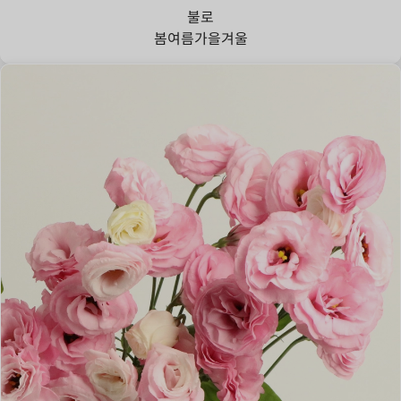
불로
봄
여름
가을
겨울