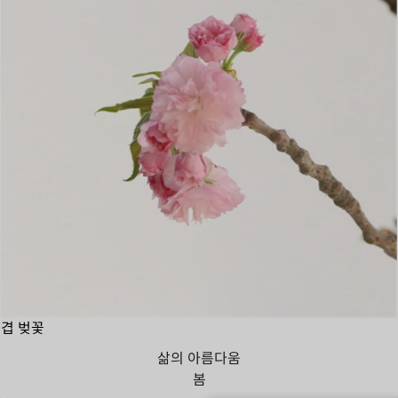
겹 벚꽃
삶의 아름다움
봄