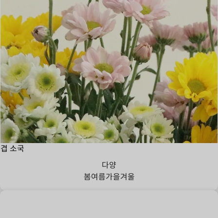
겹 소국
다양
봄
여름
가을
겨울