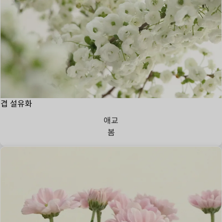
겹 설유화
애교
봄