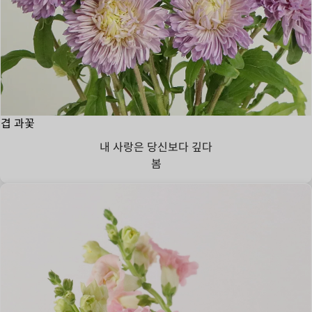
겹 과꽃
내 사랑은 당신보다 깊다
봄