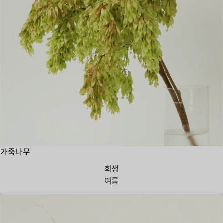
가죽나무
희생
여름