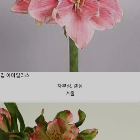
겹 아마릴리스
자부심, 결심
겨울