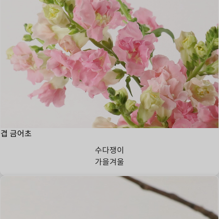
겹 금어초
수다쟁이
가을
겨울