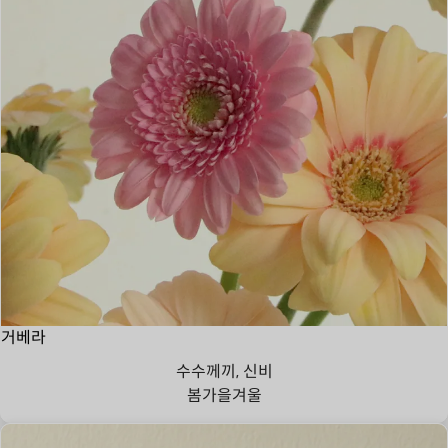
거베라
수수께끼, 신비
봄
가을
겨울