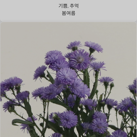
기쁨, 추억
봄
여름