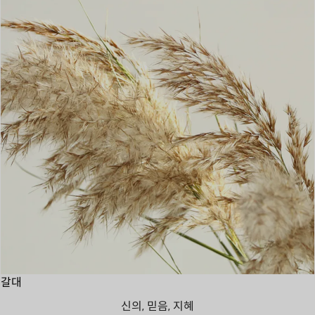
갈대
신의, 믿음, 지혜