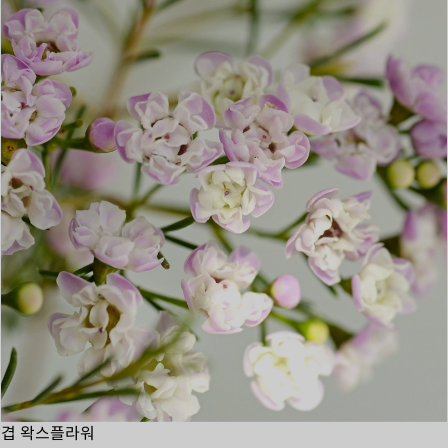
겹 왁스플라워