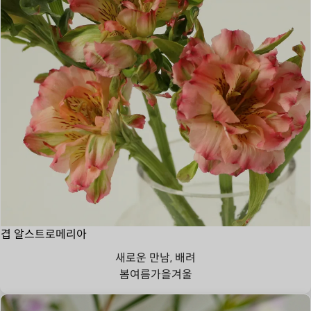
겹 알스트로메리아
새로운 만남, 배려
봄
여름
가을
겨울