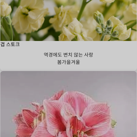
겹 스토크
역경에도 변치 않는 사랑
봄
가을
겨울