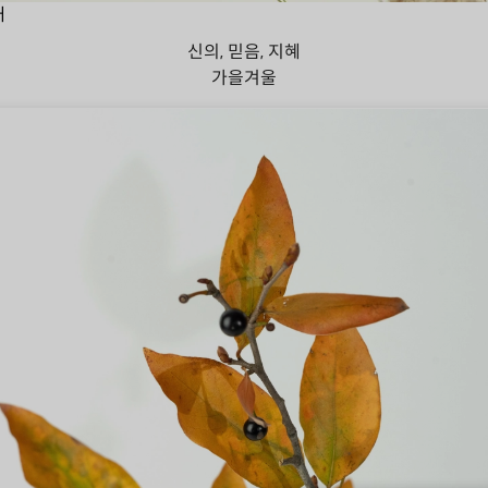
대
신의, 믿음, 지혜
가을
겨울