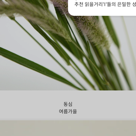
추천 읽을거리
'I'들의 은밀한 
아지풀
동심
여름
가을