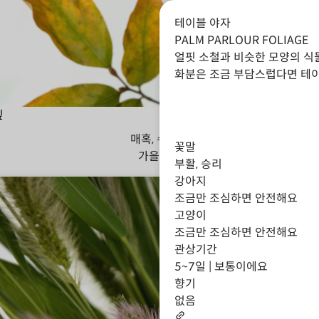
테이블 야자
PALM PARLOUR FOLIAGE
얼핏 소철과 비슷한 모양의 식
화분은 조금 부담스럽다면 테이
잎
매혹, 수줍음
꽃말
가을
겨울
부활, 승리
강아지
조금만 조심하면 안전해요
고양이
조금만 조심하면 안전해요
관상기간
5~7일 | 보통이에요
향기
없음