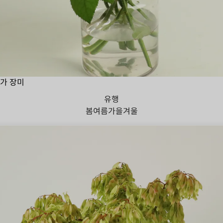
가 장미
유행
봄
여름
가을
겨울