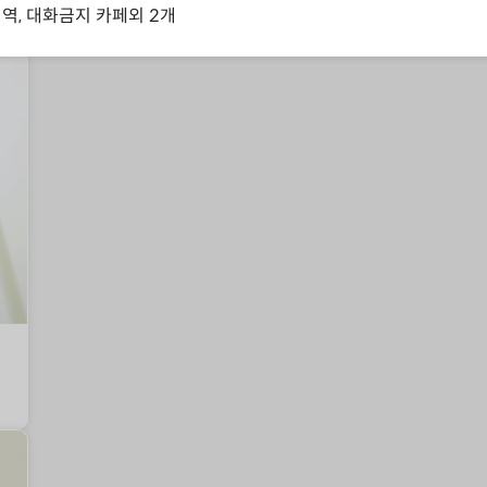
성역, 대화금지 카페
외
2
개
부활,