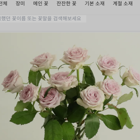
전체
장미
메인 꽃
잔잔한 꽃
기본 소재
계절 소재