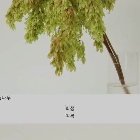
죽나무
희생
여름