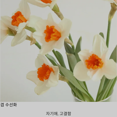
겹 수선화
자기애, 고결함