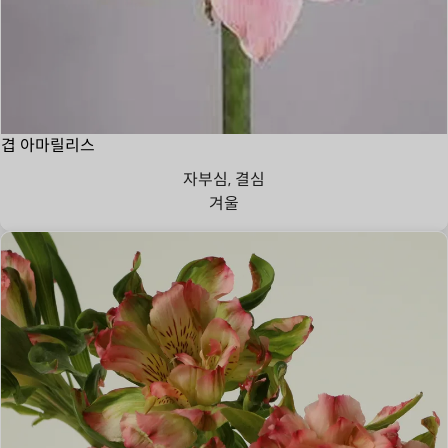
겹 아마릴리스
자부심, 결심
겨울