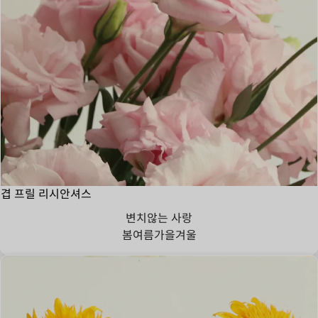
겹 프릴 리시안셔스
변치않는 사랑
봄
여름
가을
겨울