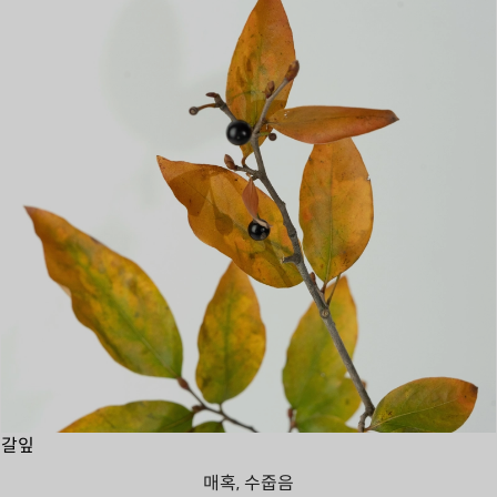
갈잎
매혹, 수줍음