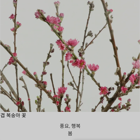
겹 복숭아 꽃
풍요, 행복
봄