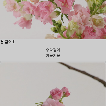
겹 금어초
수다쟁이
가을
겨울