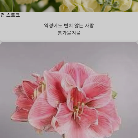
겹 스토크
역경에도 변치 않는 사랑
봄
가을
겨울