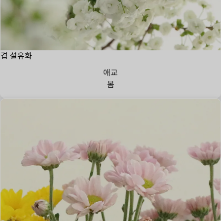
겹 설유화
애교
봄