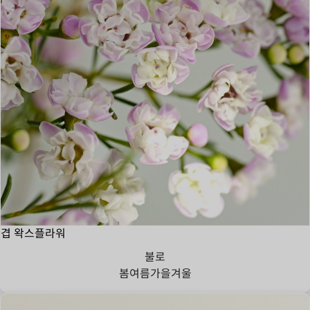
겹 왁스플라워
불로
봄
여름
가을
겨울