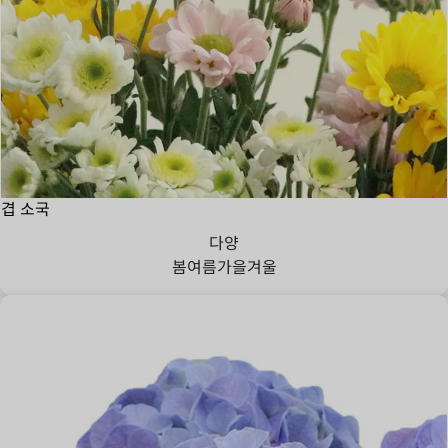
겹 소국
다양
봄
여름
가을
겨울