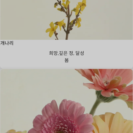
개나리
희망,깊은 정, 달성
봄