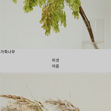
가죽나무
희생
여름