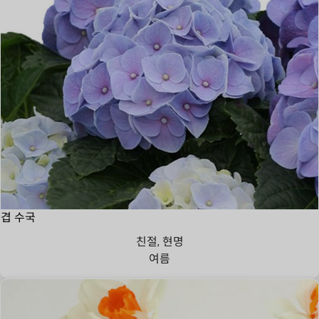
겹 수국
친절, 현명
여름