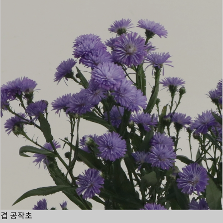
겹 공작초