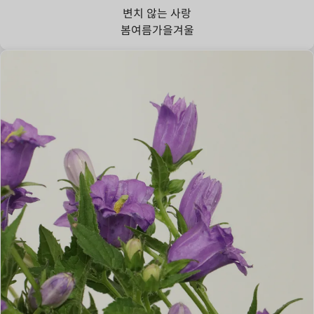
변치 않는 사랑
봄
여름
가을
겨울