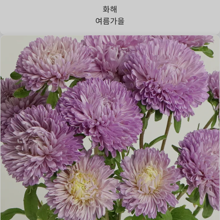
화해
여름
가을