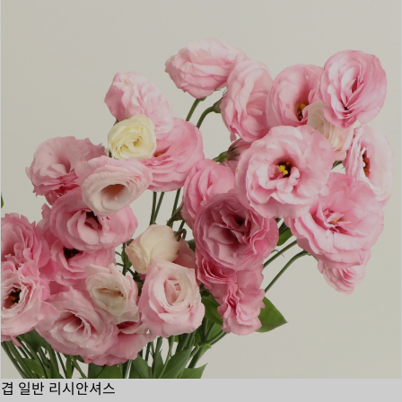
겹 일반 리시안셔스