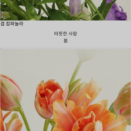
겹 캄파눌라
따뜻한 사람
봄