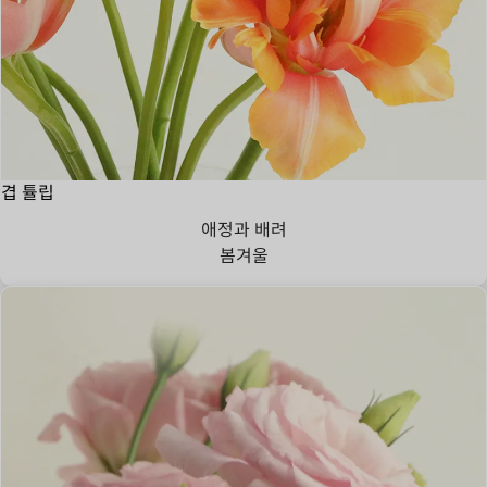
겹 튤립
애정과 배려
봄
겨울