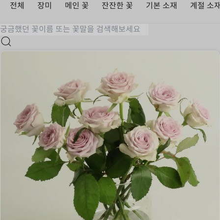
전체
장미
메인 꽃
잔잔한 꽃
기본 소재
계절 소