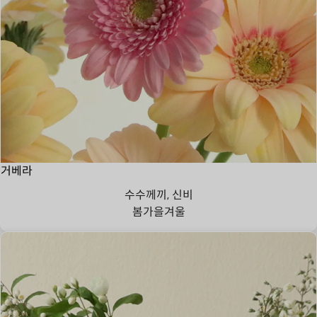
거베라
수수께끼, 신비
봄
가을
겨울