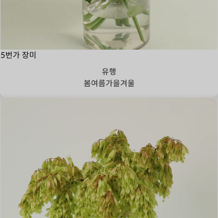
5번가 장미
유행
봄
여름
가을
겨울