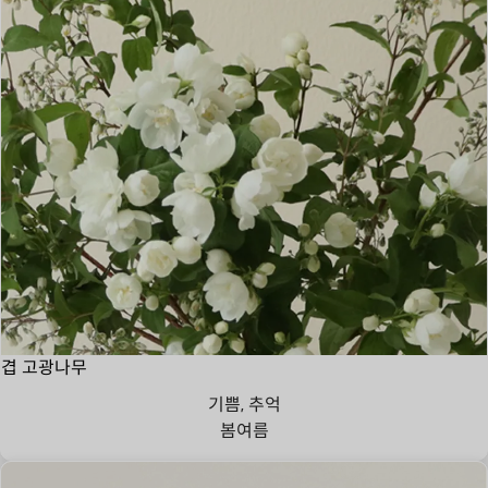
겹 고광나무
기쁨, 추억
봄
여름