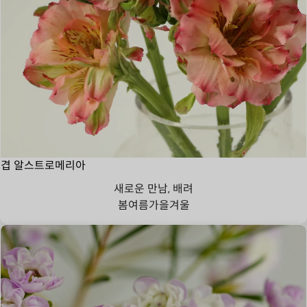
겹 알스트로메리아
새로운 만남, 배려
봄
여름
가을
겨울