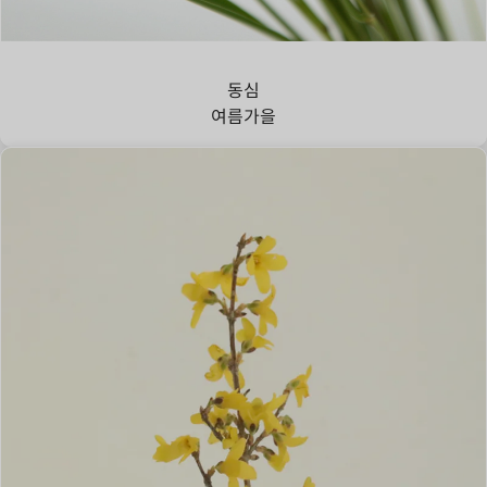
강아지풀
동심
여름
가을