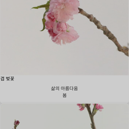
겹 벚꽃
삶의 아름다움
봄