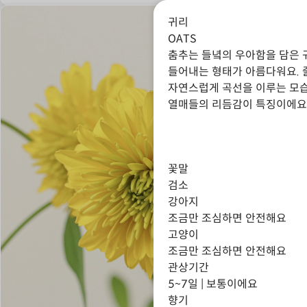
귀리
OATS
춤추는 들녘의 우아함을 담은 
들어내는 형태가 아름다워요. 
자연스럽게 곡선을 이루는 모
열매들의 리듬감이 특징이에요
꽃말
검소
강아지
조금만 조심하면 안전해요
고양이
조금만 조심하면 안전해요
관상기간
5~7일 | 보통이에요
향기