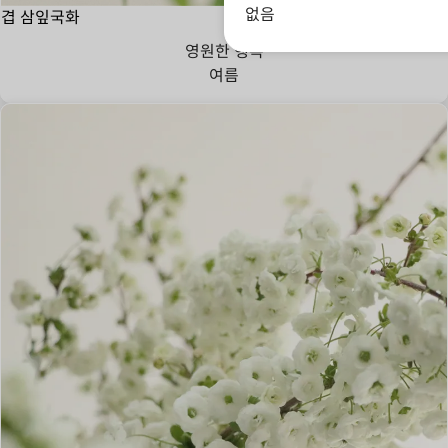
없음
겹 삼잎국화
영원한 행복
여름
검