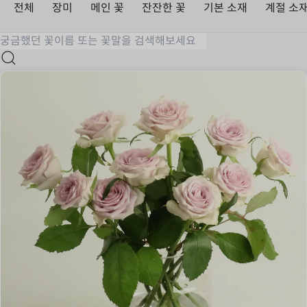
전체
장미
메인 꽃
잔잔한 꽃
기본 소재
계절 소