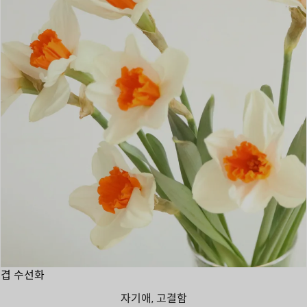
겹 수선화
자기애, 고결함