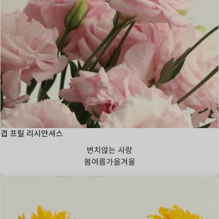
겹 프릴 리시안셔스
변치않는 사랑
봄
여름
가을
겨울