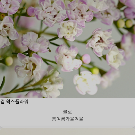
겹 왁스플라워
불로
봄
여름
가을
겨울