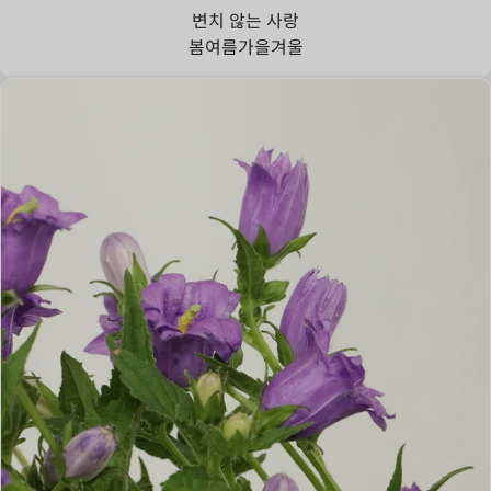
변치 않는 사랑
봄
여름
가을
겨울