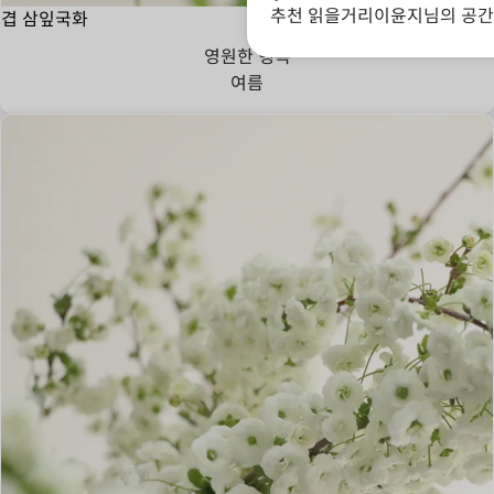
추천 읽을거리
이윤지님의 공간
겹 삼잎국화
영원한 행복
여름
넌 나의