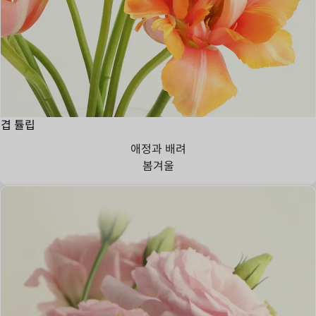
겹 튤립
애정과 배려
봄
겨울