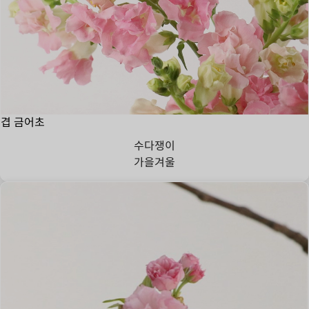
겹 금어초
수다쟁이
가을
겨울