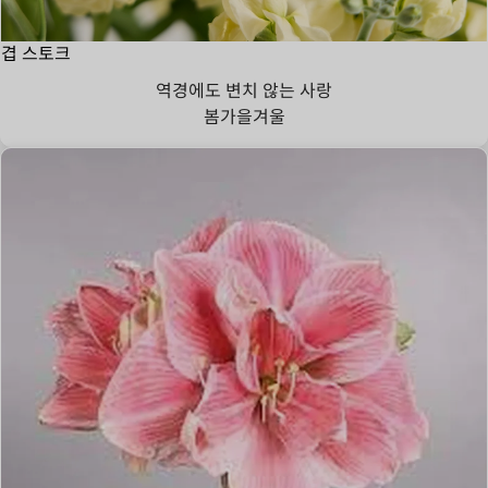
겹 스토크
역경에도 변치 않는 사랑
봄
가을
겨울