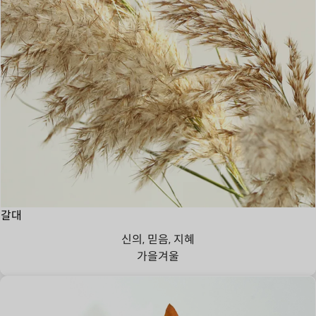
갈대
신의, 믿음, 지혜
가을
겨울