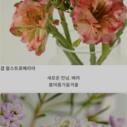
겹 알스트로메리아
새로운 만남, 배려
봄
여름
가을
겨울