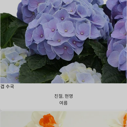
겹 수국
친절, 현명
여름