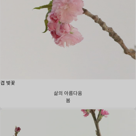
겹 벚꽃
삶의 아름다움
봄