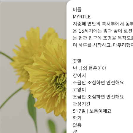
머틀
MYRTLE
지중해 연안의 북서부에서 동
은 16세기에는 잎과 꽃이 로
는 현관 입구에 조경을 목적으
며 하루를 시작하고, 마무리했
꽃말
넌 나의 행운이야
강아지
조금만 조심하면 안전해요
고양이
조금만 조심하면 안전해요
관상기간
5~7일 | 보통이에요
향기
없음