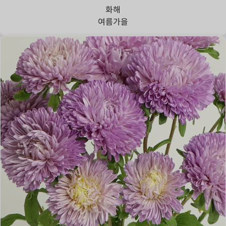
화해
여름
가을