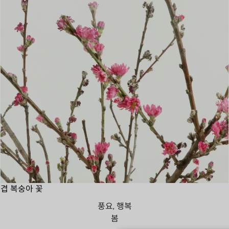
겹 복숭아 꽃
풍요, 행복
봄