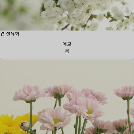
겹 설유화
애교
봄