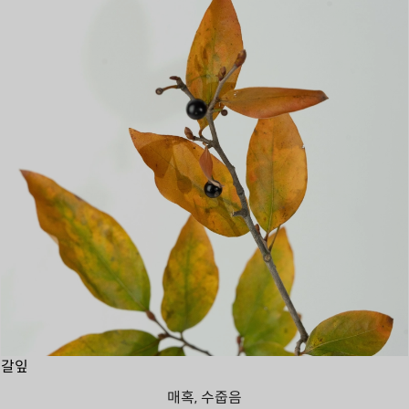
갈잎
매혹, 수줍음