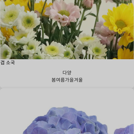
겹 소국
다양
봄
여름
가을
겨울