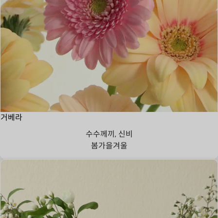
거베라
수수께끼, 신비
봄
가을
겨울