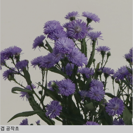
겹 공작초