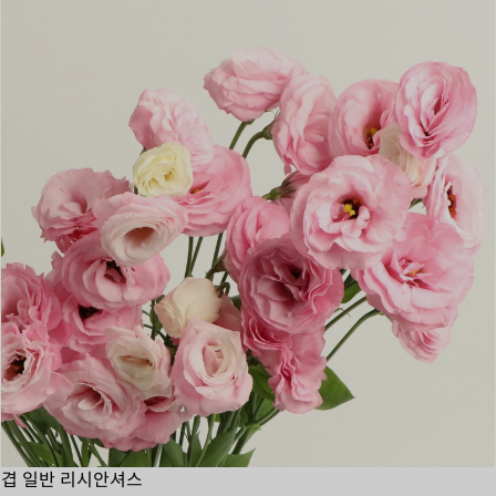
겹 일반 리시안셔스