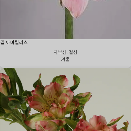
겹 아마릴리스
자부심, 결심
겨울