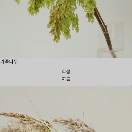
가죽나무
희생
여름