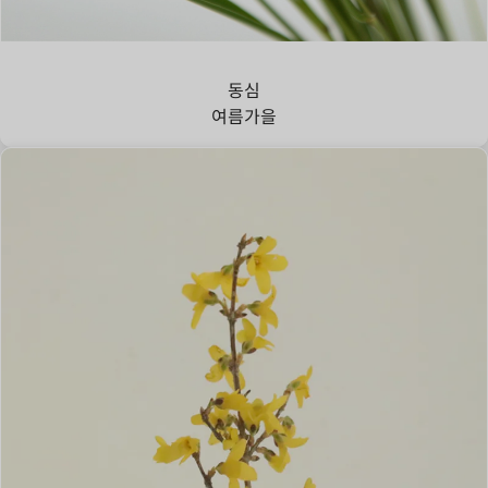
강아지풀
동심
여름
가을