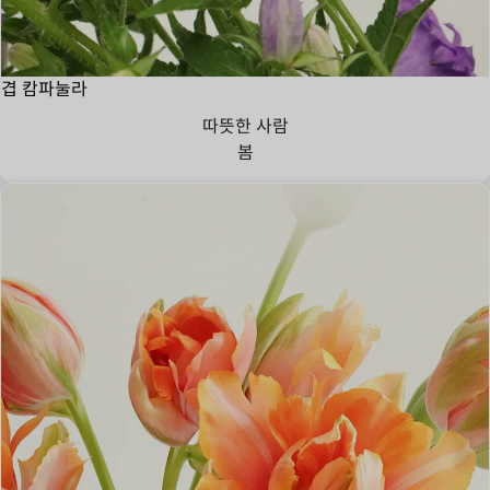
겹 캄파눌라
따뜻한 사람
봄