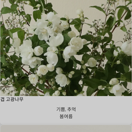
겹 고광나무
기쁨, 추억
봄
여름