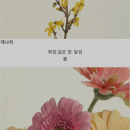
개나리
희망,깊은 정, 달성
봄