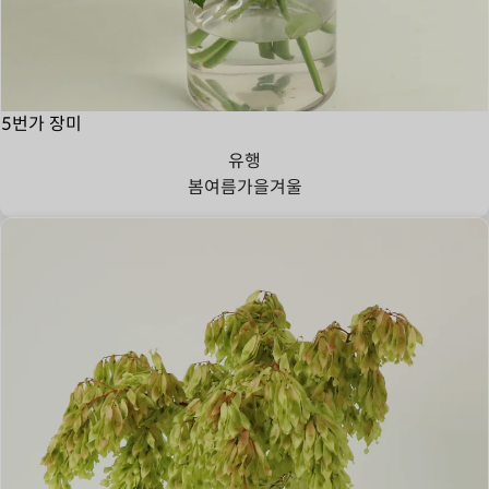
5번가 장미
유행
봄
여름
가을
겨울