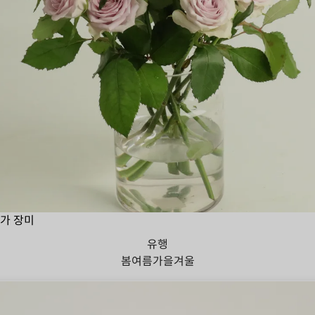
가 장미
유행
봄
여름
가을
겨울