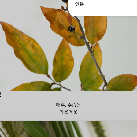
있음
잎
매혹, 수줍음
가을
겨울