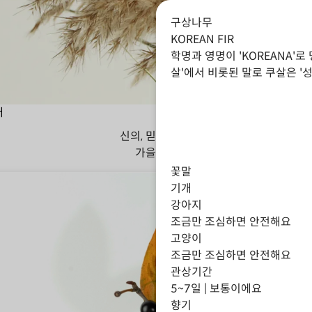
구상나무
KOREAN FIR
학명과 영명이 'KOREANA'
살'에서 비롯된 말로 쿠살은 '
대
신의, 믿음, 지혜
가을
겨울
꽃말
기개
강아지
조금만 조심하면 안전해요
고양이
조금만 조심하면 안전해요
관상기간
5~7일 | 보통이에요
향기