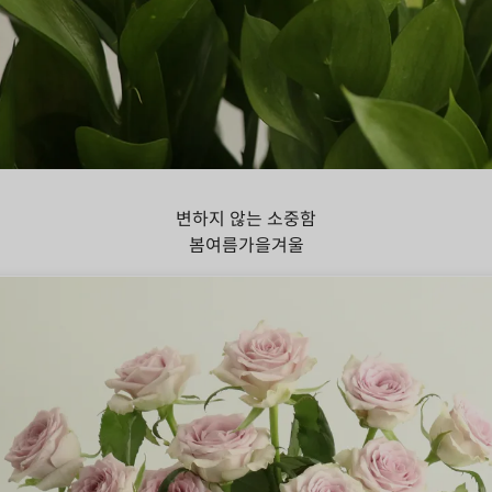
스커스
변하지 않는 소중함
봄
여름
가을
겨울