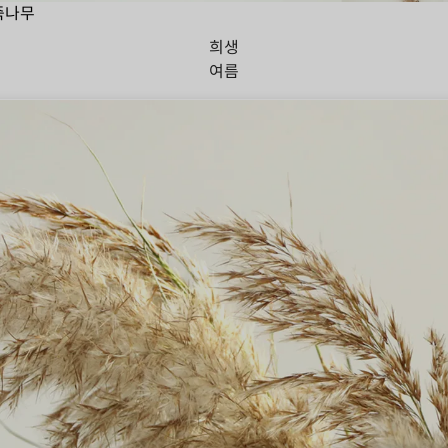
죽나무
희생
여름