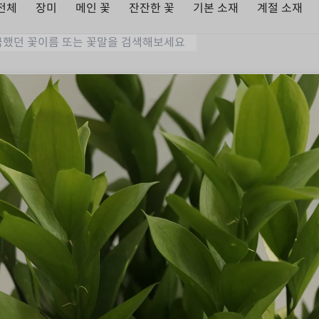
전체
장미
메인 꽃
잔잔한 꽃
기본 소재
계절 소재