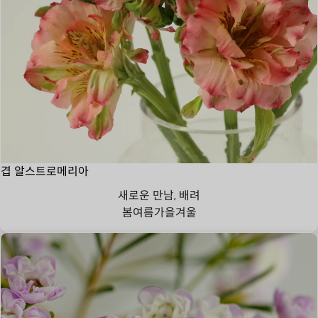
겹 알스트로메리아
새로운 만남, 배려
봄
여름
가을
겨울