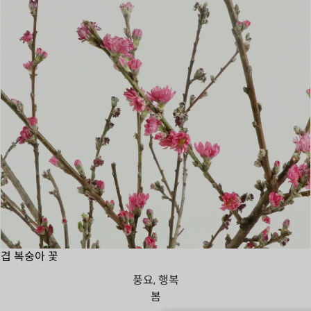
겹 복숭아 꽃
풍요, 행복
봄