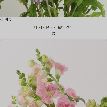
겹 과꽃
내 사랑은 당신보다 깊다
봄