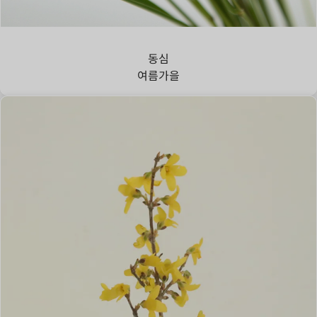
강아지풀
동심
여름
가을