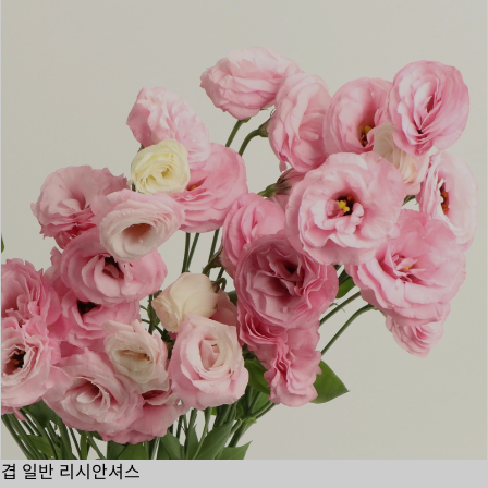
겹 일반 리시안셔스