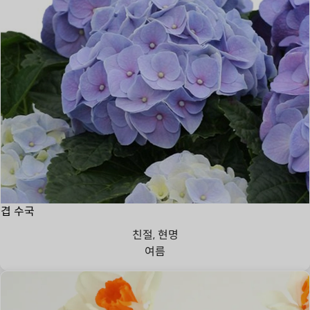
겹 수국
친절, 현명
여름