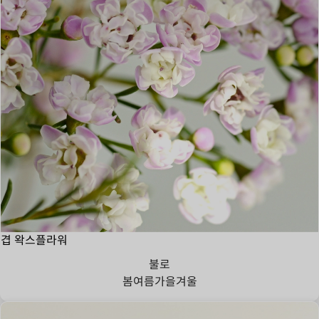
겹 왁스플라워
불로
봄
여름
가을
겨울