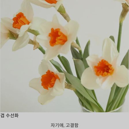
겹 수선화
자기애, 고결함