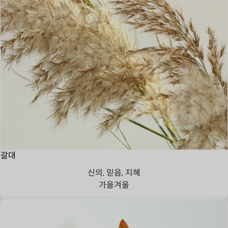
갈대
신의, 믿음, 지혜
가을
겨울