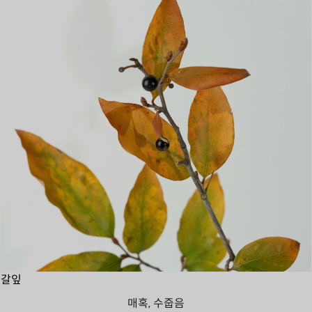
갈잎
매혹, 수줍음