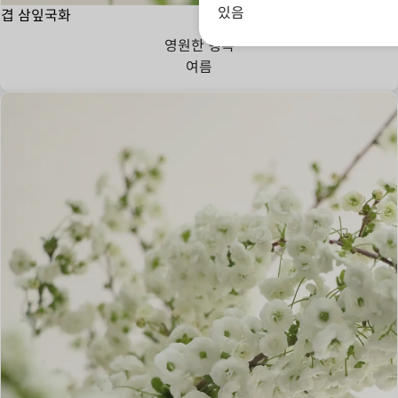
있음
겹 삼잎국화
영원한 행복
여름
그대를 