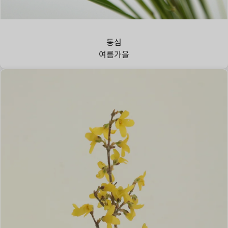
강아지풀
동심
여름
가을