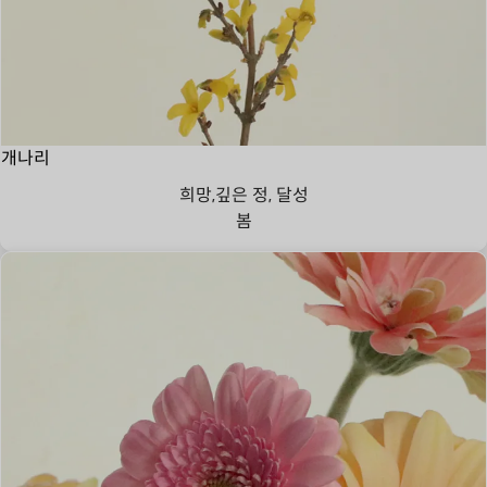
개나리
희망,깊은 정, 달성
봄