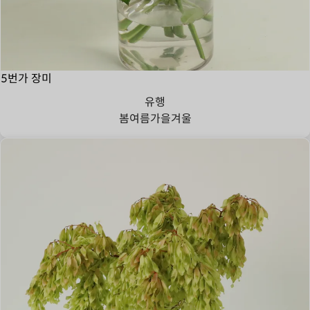
5번가 장미
유행
봄
여름
가을
겨울