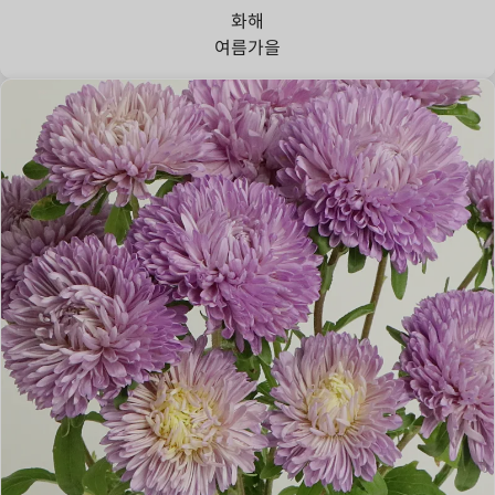
화해
여름
가을