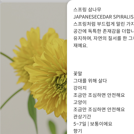
스프링 삼나무
JAPANESECEDAR SPIRALIS
스프링처럼 부드럽게 말린 가
공간에 독특한 존재감을 더합니
유지하며, 자연의 질서를 한 그
재예요.
꽃말
그대를 위해 살다
강아지
조금만 조심하면 안전해요
고양이
조금만 조심하면 안전해요
관상기간
5~7일 | 보통이에요
향기