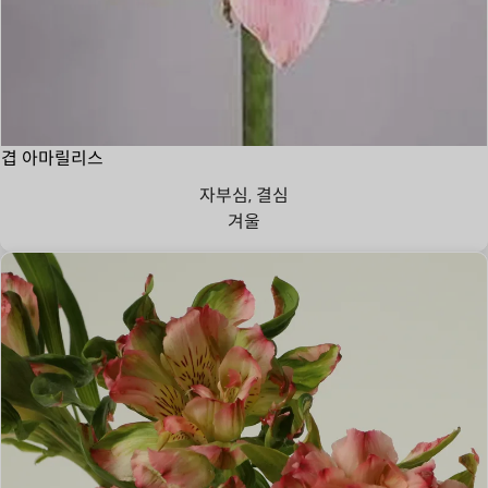
겹 아마릴리스
자부심, 결심
겨울