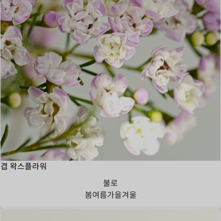
겹 왁스플라워
불로
봄
여름
가을
겨울