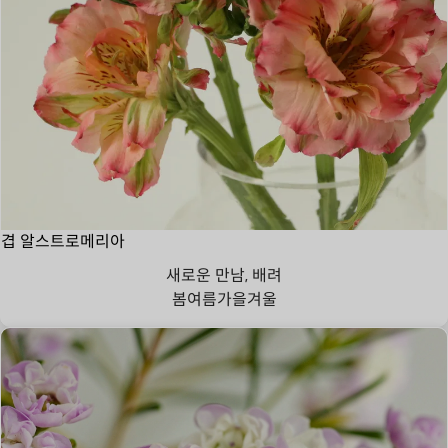
겹 알스트로메리아
새로운 만남, 배려
봄
여름
가을
겨울