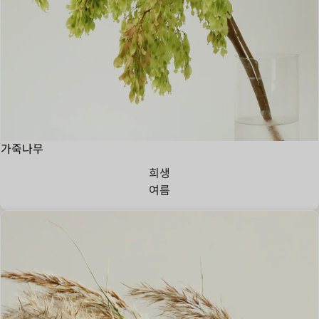
가죽나무
희생
여름