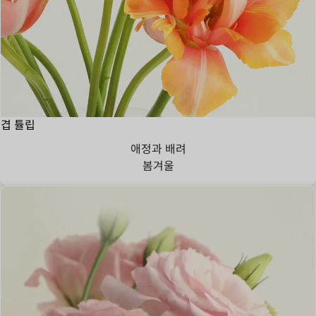
겹 튤립
애정과 배려
봄
겨울