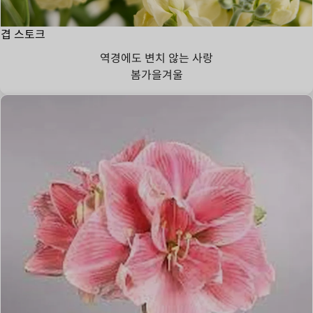
겹 스토크
역경에도 변치 않는 사랑
봄
가을
겨울