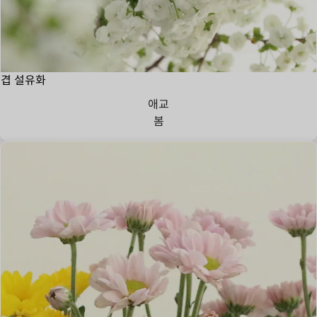
겹 설유화
애교
봄