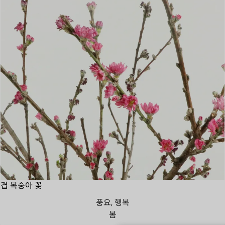
겹 복숭아 꽃
풍요, 행복
봄