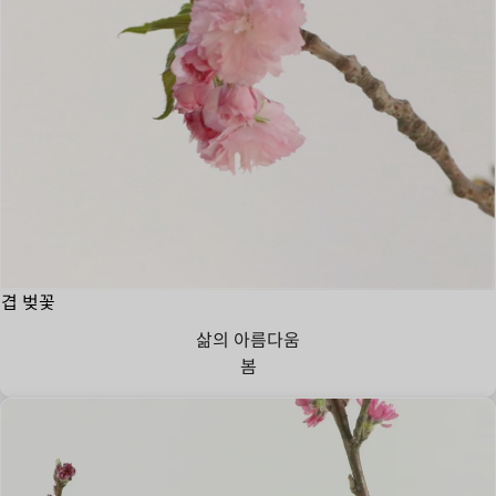
겹 벚꽃
삶의 아름다움
봄