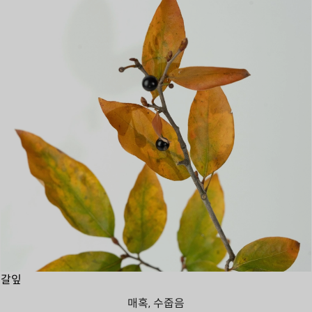
갈잎
매혹, 수줍음