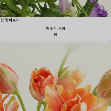
겹 캄파눌라
따뜻한 사람
봄