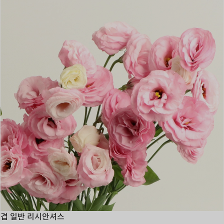
겹 일반 리시안셔스