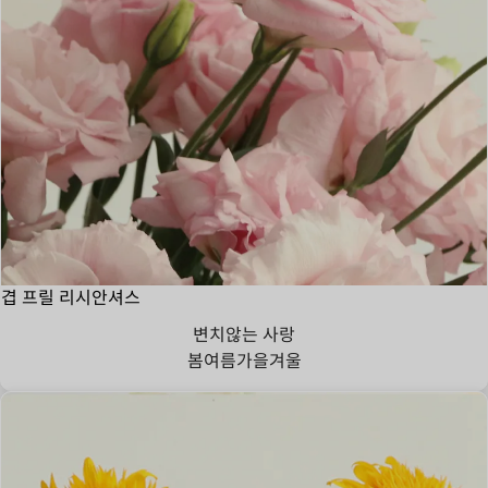
겹 프릴 리시안셔스
변치않는 사랑
봄
여름
가을
겨울