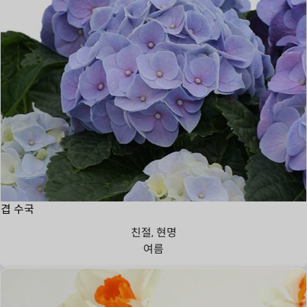
겹 수국
친절, 현명
여름