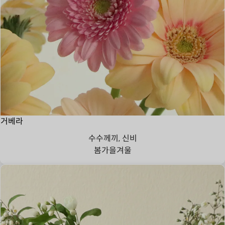
거베라
수수께끼, 신비
봄
가을
겨울