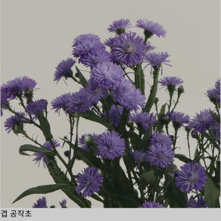
겹 공작초