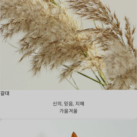
갈대
신의, 믿음, 지혜
가을
겨울