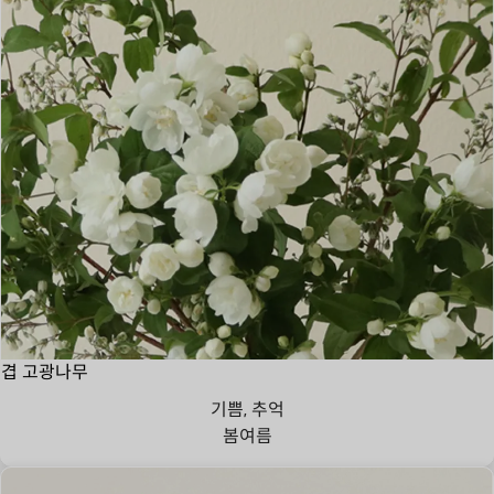
겹 고광나무
기쁨, 추억
봄
여름