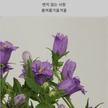
변치 않는 사랑
봄
여름
가을
겨울