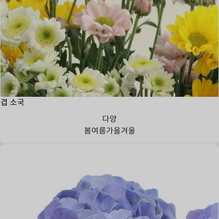
겹 소국
다양
봄
여름
가을
겨울