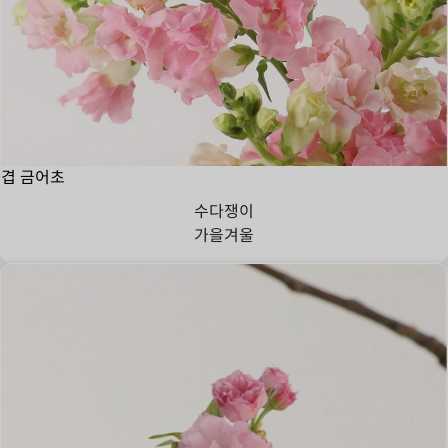
겹 금어초
수다쟁이
가을
겨울