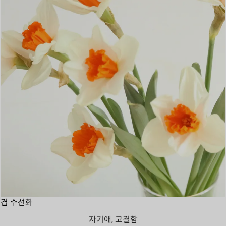
겹 수선화
자기애, 고결함