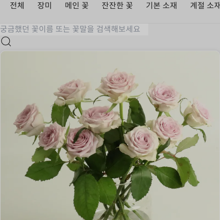
전체
장미
메인 꽃
잔잔한 꽃
기본 소재
계절 소