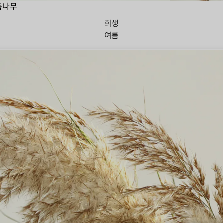
죽나무
희생
여름