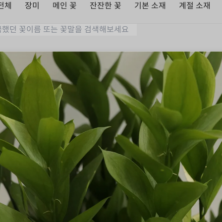
전체
장미
메인 꽃
잔잔한 꽃
기본 소재
계절 소재