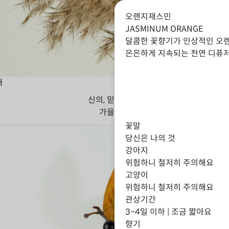
오렌지재스민
JASMINUM ORANGE
달콤한 꽃향기가 인상적인 오렌
은은하게 지속되는 천연 디퓨저
대
신의, 믿음, 지혜
가을
겨울
꽃말
당신은 나의 것
강아지
위험하니 철저히 주의해요
고양이
위험하니 철저히 주의해요
관상기간
3~4일 이하 | 조금 짧아요
향기