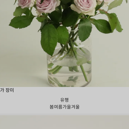
가 장미
유행
봄
여름
가을
겨울