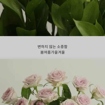
스커스
변하지 않는 소중함
봄
여름
가을
겨울