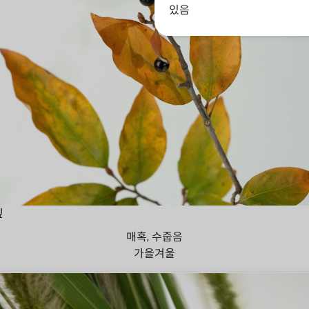
있음
잎
매혹, 수줍음
가을
겨울