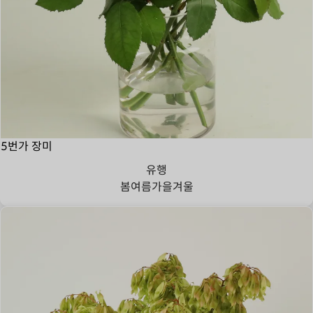
5번가 장미
유행
봄
여름
가을
겨울