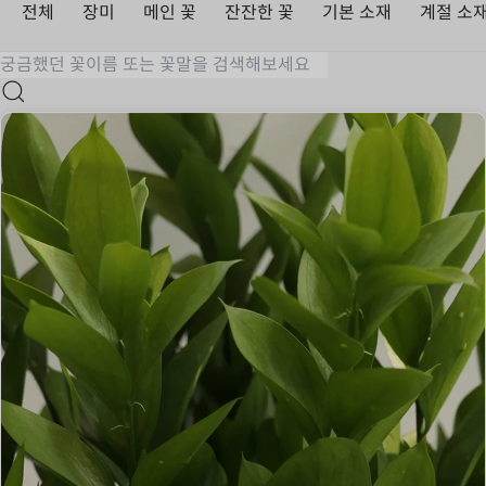
전체
장미
메인 꽃
잔잔한 꽃
기본 소재
계절 소