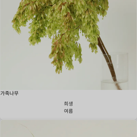
가죽나무
희생
여름