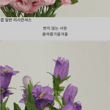
겹 일반 리시안셔스
변치 않는 사랑
봄
여름
가을
겨울