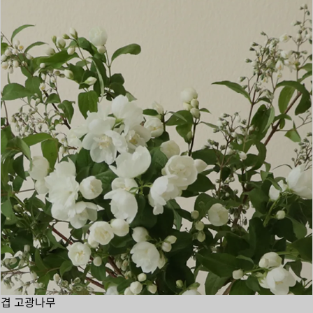
겹 고광나무