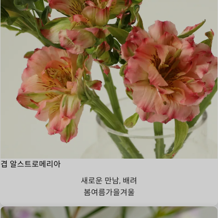
겹 알스트로메리아
새로운 만남, 배려
봄
여름
가을
겨울