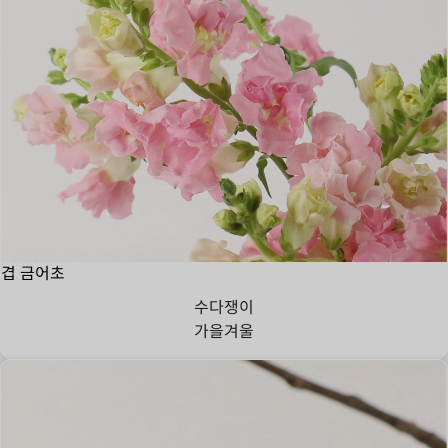
겹 금어초
수다쟁이
가을
겨울