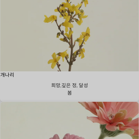
개나리
희망,깊은 정, 달성
봄