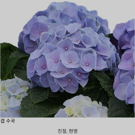
겹 수국
친절, 현명