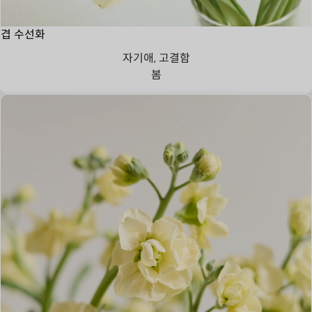
겹 수선화
자기애, 고결함
봄