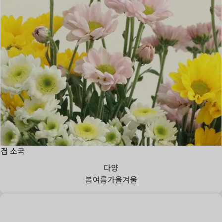
겹 소국
다양
봄
여름
가을
겨울