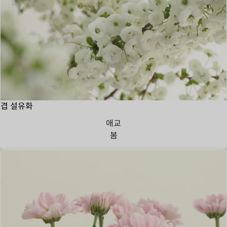
겹 설유화
애교
봄