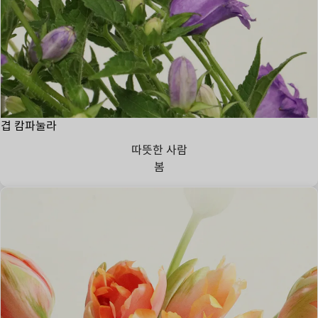
겹 캄파눌라
따뜻한 사람
봄