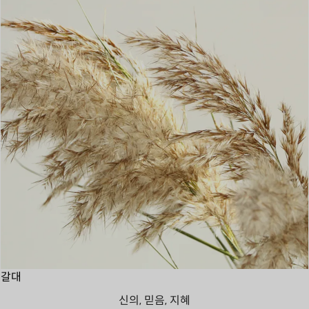
갈대
신의, 믿음, 지혜