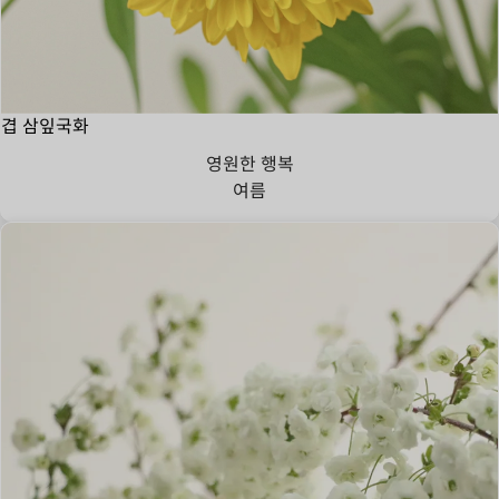
겹 삼잎국화
영원한 행복
여름