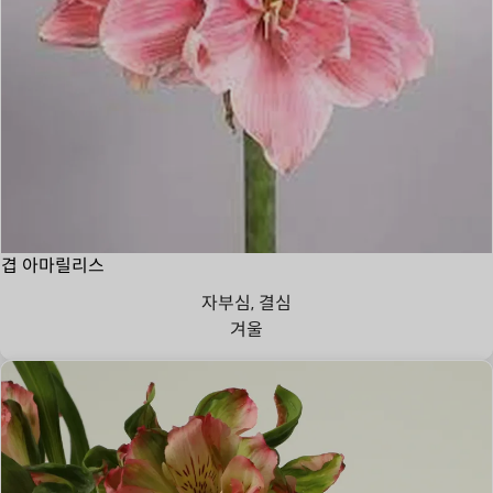
겹 아마릴리스
자부심, 결심
겨울