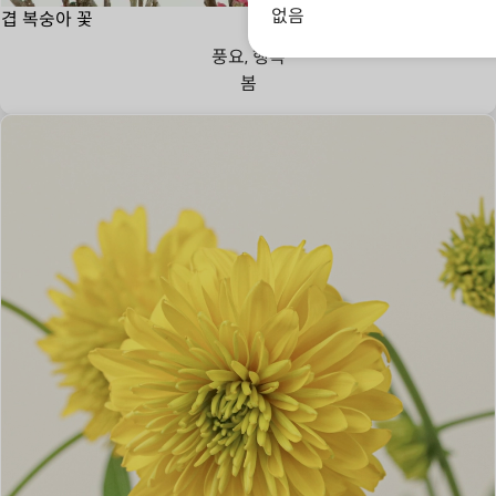
없음
겹 복숭아 꽃
풍요, 행복
봄
매혹,