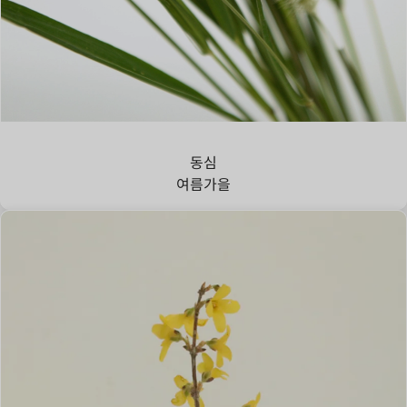
강아지풀
동심
여름
가을