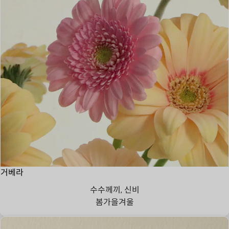
거베라
수수께끼, 신비
봄
가을
겨울