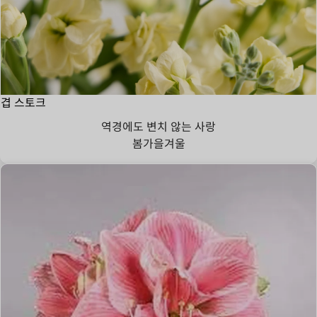
겹 스토크
역경에도 변치 않는 사랑
봄
가을
겨울