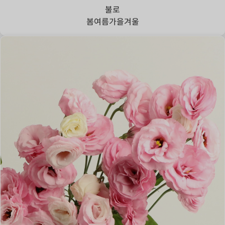
불로
봄
여름
가을
겨울