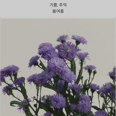
기쁨, 추억
봄
여름