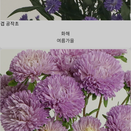
겹 공작초
화해
여름
가을