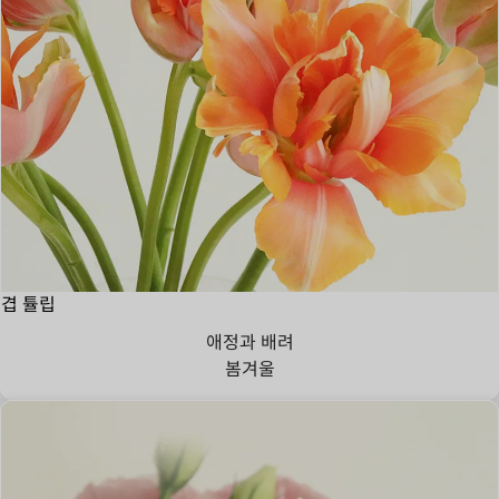
겹 튤립
애정과 배려
봄
겨울