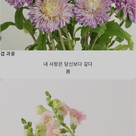
겹 과꽃
내 사랑은 당신보다 깊다
봄