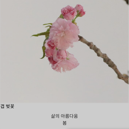
겹 벚꽃
삶의 아름다움
봄