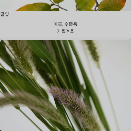
갈잎
매혹, 수줍음
가을
겨울