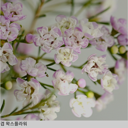
겹 왁스플라워