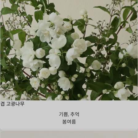
겹 고광나무
기쁨, 추억
봄
여름