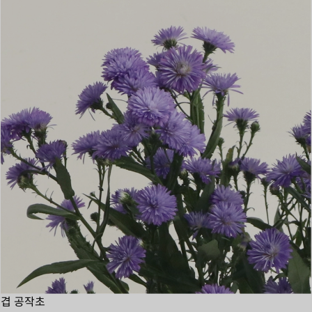
겹 공작초