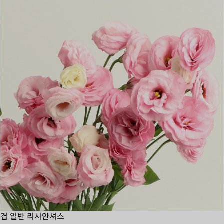
겹 일반 리시안셔스