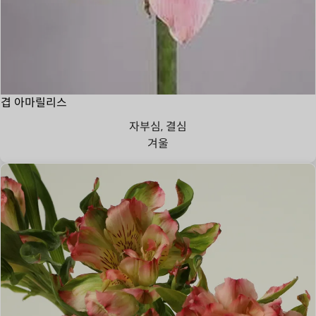
겹 아마릴리스
자부심, 결심
겨울