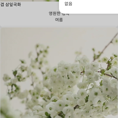
없음
겹 삼잎국화
영원한 행복
여름
개성,