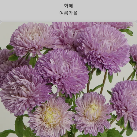
화해
여름
가을