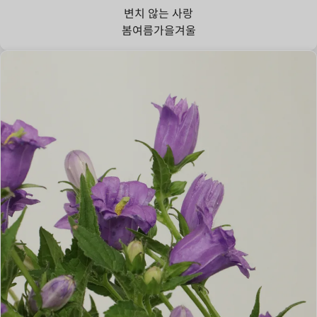
변치 않는 사랑
봄
여름
가을
겨울