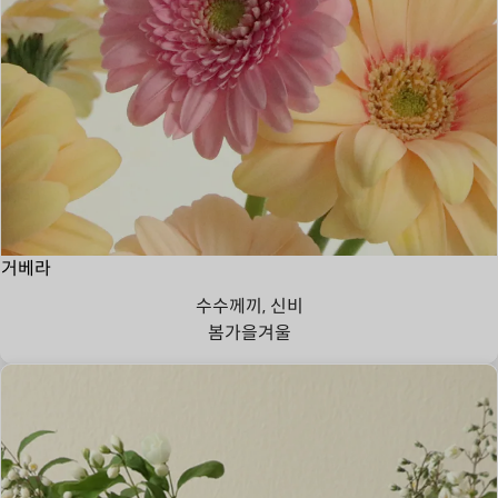
거베라
수수께끼, 신비
봄
가을
겨울