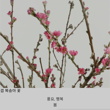
겹 복숭아 꽃
풍요, 행복
봄