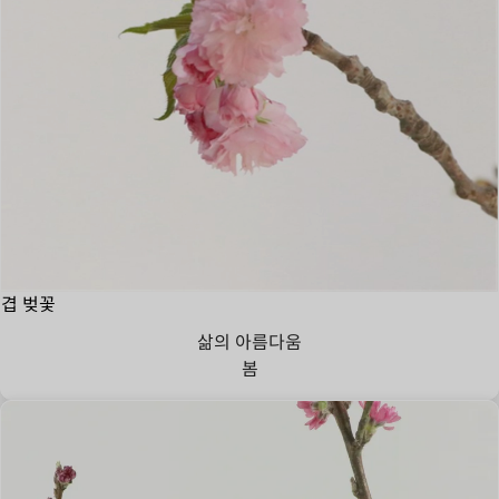
겹 벚꽃
삶의 아름다움
봄