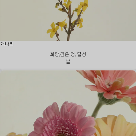
개나리
희망,깊은 정, 달성
봄