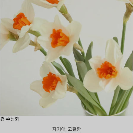
겹 수선화
자기애, 고결함