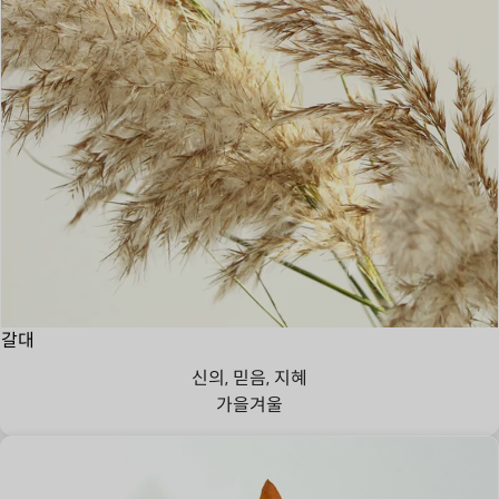
갈대
신의, 믿음, 지혜
가을
겨울