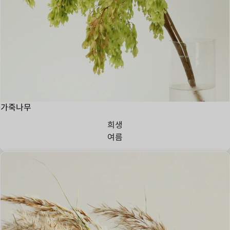
가죽나무
희생
여름