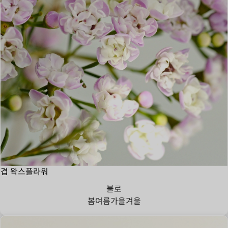
겹 왁스플라워
불로
봄
여름
가을
겨울