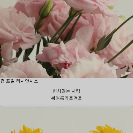
겹 프릴 리시안셔스
변치않는 사랑
봄
여름
가을
겨울