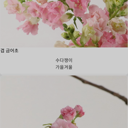
겹 금어초
수다쟁이
가을
겨울