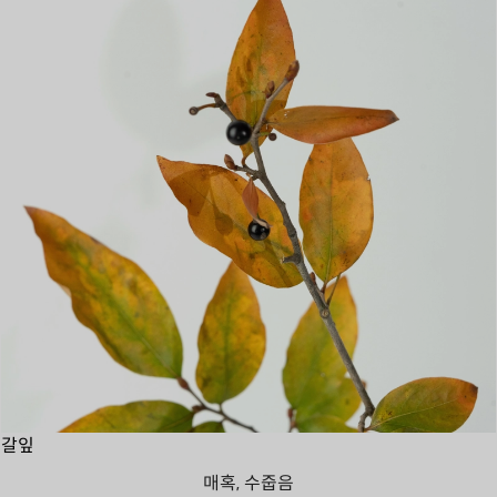
갈잎
매혹, 수줍음