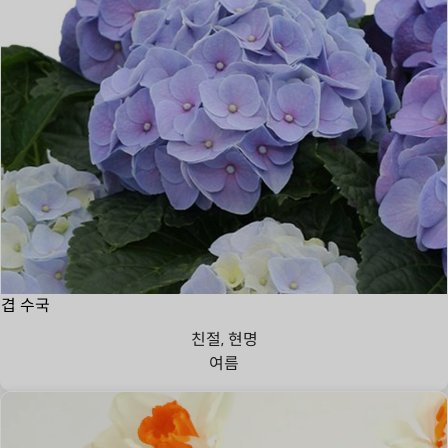
겹 수국
친절, 현명
여름