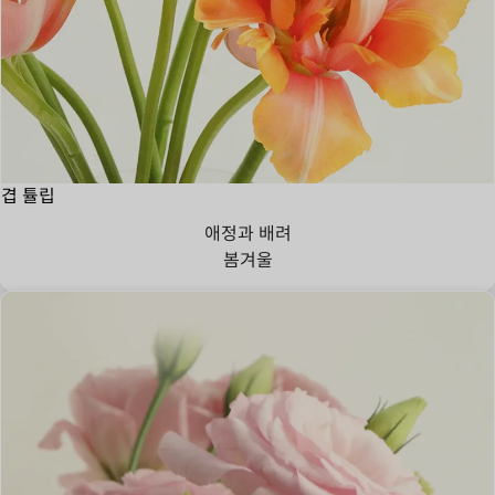
겹 튤립
애정과 배려
봄
겨울