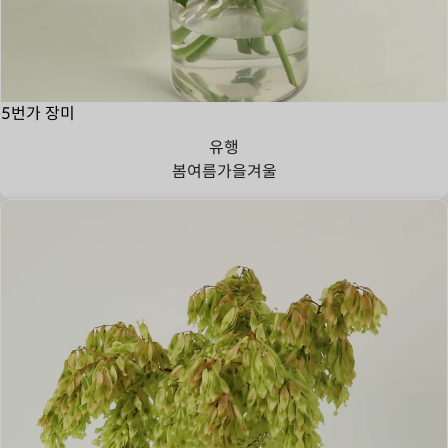
5번가 장미
유행
봄
여름
가을
겨울