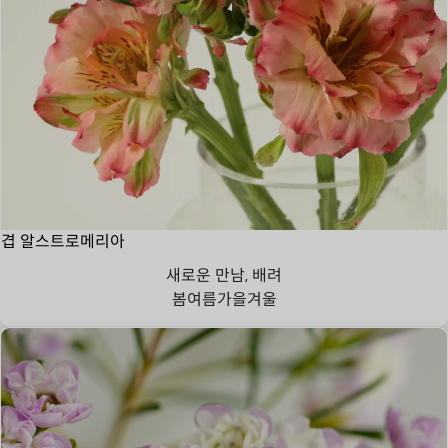
겹 알스트로메리아
새로운 만남, 배려
봄
여름
가을
겨울