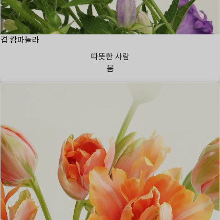
겹 캄파눌라
따뜻한 사람
봄