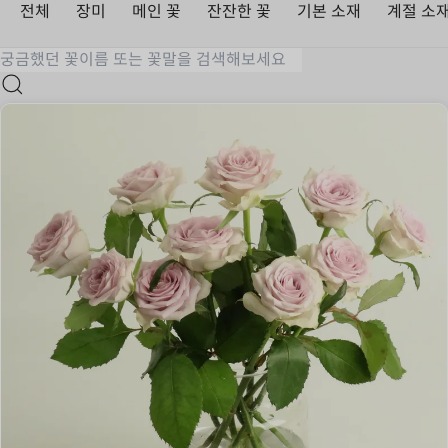
전체
장미
메인 꽃
잔잔한 꽃
기본 소재
계절 소