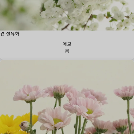
겹 설유화
애교
봄