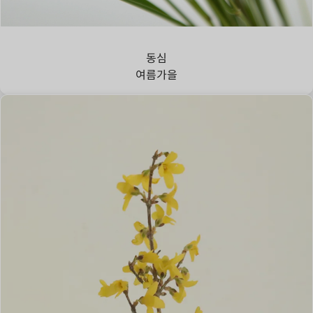
강아지풀
동심
여름
가을