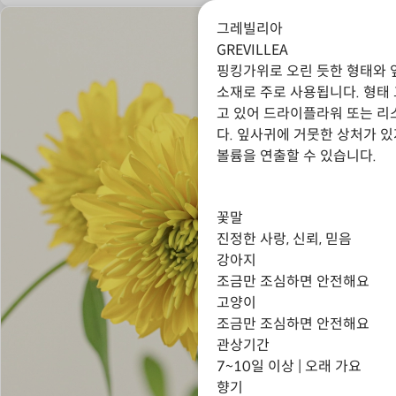
그레빌리아
GREVILLEA
핑킹가위로 오린 듯한 형태와 
소재로 주로 사용됩니다. 형태
고 있어 드라이플라워 또는 리
다. 잎사귀에 거뭇한 상처가 
볼륨을 연출할 수 있습니다.
꽃말
진정한 사랑, 신뢰, 믿음
강아지
조금만 조심하면 안전해요
고양이
조금만 조심하면 안전해요
관상기간
7~10일 이상 | 오래 가요
향기