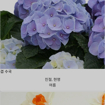
겹 수국
친절, 현명
여름