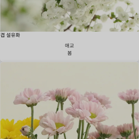
겹 설유화
애교
봄