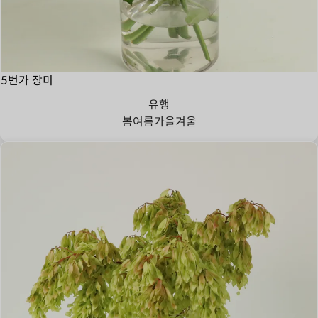
5번가 장미
유행
봄
여름
가을
겨울