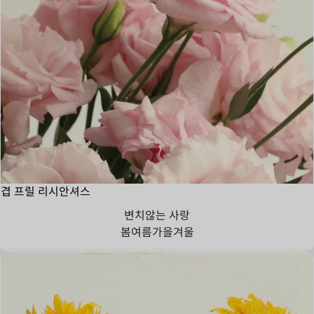
겹 프릴 리시안셔스
변치않는 사랑
봄
여름
가을
겨울