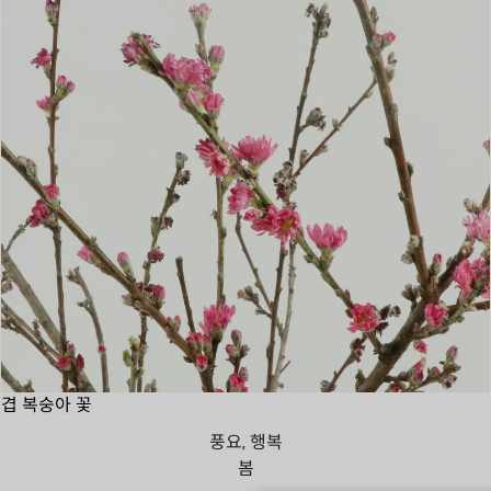
겹 복숭아 꽃
풍요, 행복
봄