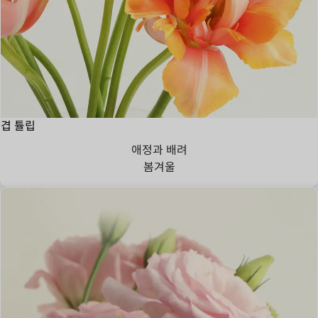
겹 튤립
애정과 배려
봄
겨울