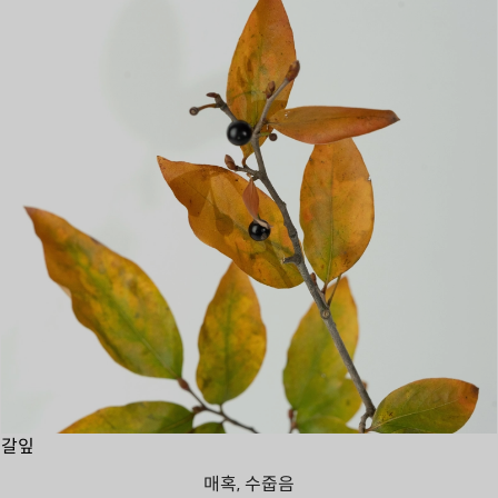
갈잎
매혹, 수줍음