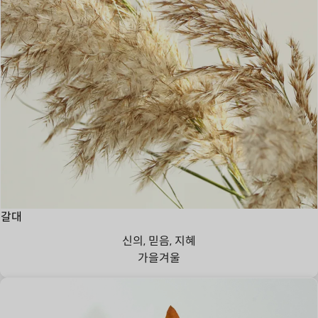
갈대
신의, 믿음, 지혜
가을
겨울