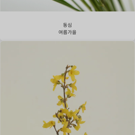
강아지풀
동심
여름
가을