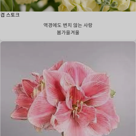
겹 스토크
역경에도 변치 않는 사랑
봄
가을
겨울