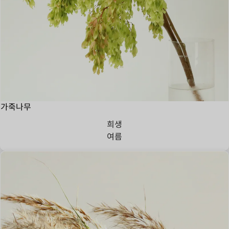
가죽나무
희생
여름