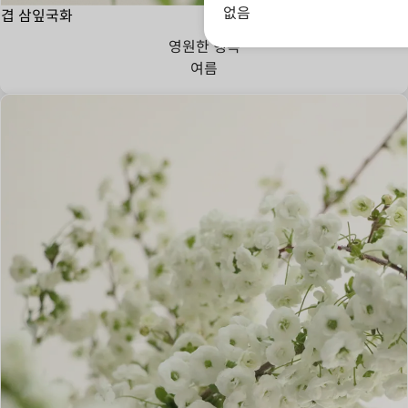
없음
겹 삼잎국화
영원한 행복
여름
진정한 사랑,