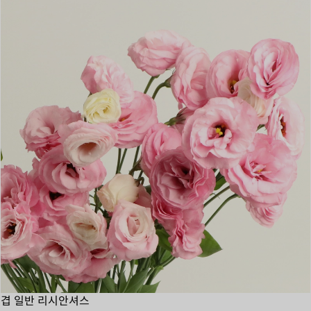
겹 일반 리시안셔스