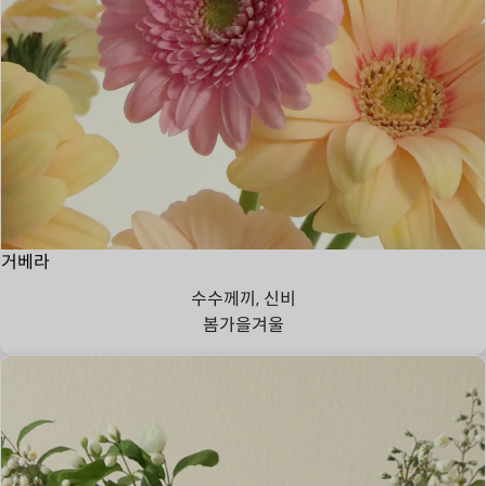
거베라
수수께끼, 신비
봄
가을
겨울